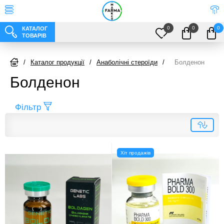
0
0
0
КАТАЛОГ
ТОВАРІВ
/
Каталог продукції
/
Анаболічні стероїди
/
Болденон
Болденон
Фільтр
Хіт продажів