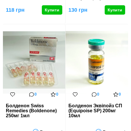
високоефективний
стероїдним препаратом,
анаболічний засіб, що
який…
118 грн
130 грн
Купити
Купити
спри…
0
0
0
0
Болденон Swiss
Болденон Эквіпойз СП
Remedies (Boldenone)
(Equipoise SP) 200мг
250мг 1мл
10мл