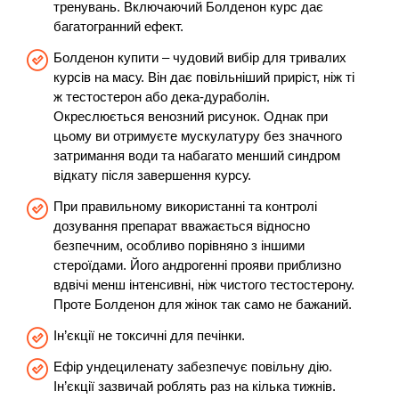
тренувань. Включаючий Болденон курс дає
багатогранний ефект.
Болденон купити – чудовий вибір для тривалих
курсів на масу. Він дає повільніший приріст, ніж ті
ж тестостерон або дека-дураболін.
Окреслюється венозний рисунок. Однак при
цьому ви отримуєте мускулатуру без значного
затримання води та набагато менший синдром
відкату після завершення курсу.
При правильному використанні та контролі
дозування препарат вважається відносно
безпечним, особливо порівняно з іншими
стероїдами. Його андрогенні прояви приблизно
вдвічі менш інтенсивні, ніж чистого тестостерону.
Проте Болденон для жінок так само не бажаний.
Ін’єкції не токсичні для печінки.
Ефір ундециленату забезпечує повільну дію.
Ін’єкції зазвичай роблять раз на кілька тижнів.