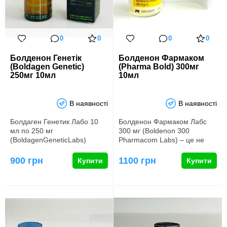
0
0
0
0
Болденон Генетік
Болденон Фармаком
(Boldagen Genetic)
(Pharma Bold) 300мг
250мг 10мл
10мл
В наявності
В наявності
Болдаген Генетик Лабо 10
Болденон Фармаком Лабс
мл по 250 мг
300 мг (Boldenon 300
(BoldagenGeneticLabs)
Pharmacom Labs) – це не
Болдаген (Болденон) є
просто анаболічний
найпоширенішим ана…
препарат, він…
900 грн
1100 грн
Купити
Купити