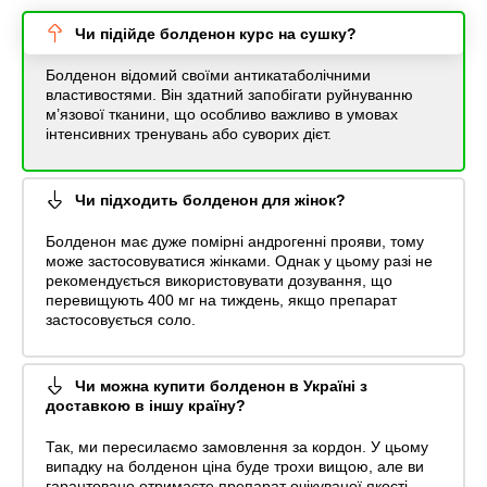
Чи підійде болденон курс на сушку?
Болденон відомий своїми антикатаболічними
властивостями. Він здатний запобігати руйнуванню
м’язової тканини, що особливо важливо в умовах
інтенсивних тренувань або суворих дієт.
Чи підходить болденон для жінок?
Болденон має дуже помірні андрогенні прояви, тому
може застосовуватися жінками. Однак у цьому разі не
рекомендується використовувати дозування, що
перевищують 400 мг на тиждень, якщо препарат
застосовується соло.
Чи можна купити болденон в Україні з
доставкою в іншу країну?
Так, ми пересилаємо замовлення за кордон. У цьому
випадку на болденон ціна буде трохи вищою, але ви
гарантовано отримаєте препарат очікуваної якості.