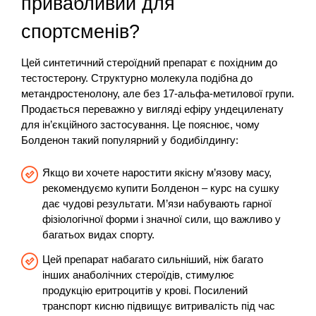
привабливий для
спортсменів?
Цей синтетичний стероїдний препарат є похідним до
тестостерону. Структурно молекула подібна до
метандростенолону, але без 17-альфа-метилової групи.
Продається переважно у вигляді ефіру ундециленату
для ін’єкційного застосування. Це пояснює, чому
Болденон такий популярний у бодибілдингу:
Якщо ви хочете наростити якісну м’язову масу,
рекомендуємо купити Болденон – курс на сушку
дає чудові результати. М’язи набувають гарної
фізіологічної форми і значної сили, що важливо у
багатьох видах спорту.
Цей препарат набагато сильніший, ніж багато
інших анаболічних стероїдів, стимулює
продукцію еритроцитів у крові. Посилений
транспорт кисню підвищує витривалість під час