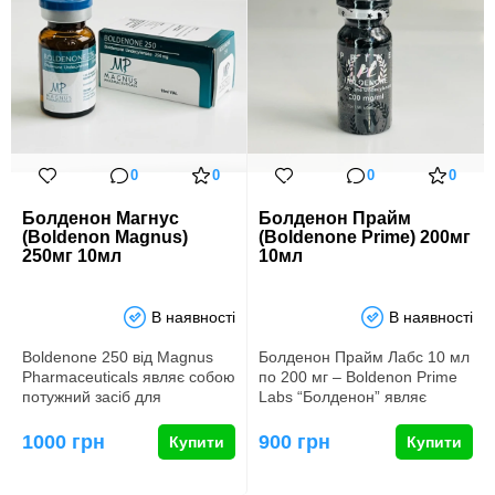
0
0
0
0
Болденон Магнус
Болденон Прайм
(Boldenon Magnus)
(Boldenone Prime) 200мг
250мг 10мл
10мл
В наявності
В наявності
Boldenone 250 від Magnus
Болденон Прайм Лабс 10 мл
Pharmaceuticals являє собою
по 200 мг – Boldenon Prime
потужний засіб для
Labs “Болденон” являє
нарощування м’язової маси і
собою стероїдний препара…
…
1000 грн
900 грн
Купити
Купити