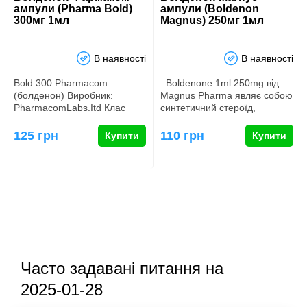
ампули (Pharma Bold)
ампули (Boldenon
300мг 1мл
Magnus) 250мг 1мл
В наявності
В наявності
Bold 300 Pharmacom
Boldenone 1ml 250mg від
(болденон) Виробник:
Magnus Pharma являє собою
PharmacomLabs.Itd Клас
синтетичний стероїд,
препарату: синтетичний
пропонований у формі …
стероїд Лік…
125 грн
110 грн
Купити
Купити
Часто задавані питання на
2025-01-28