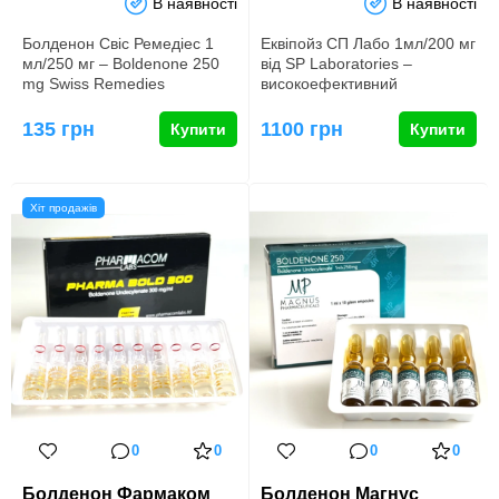
В наявності
В наявності
Болденон Свіс Ремедіес 1
Еквіпойз СП Лабо 1мл/200 мг
мл/250 мг – Boldenone 250
від SP Laboratories –
mg Swiss Remedies
високоефективний
Болденон 1 мл/250 мг в
анаболічний і андрогенний
Україні…
стероїд…
135 грн
1100 грн
Купити
Купити
Хіт продажів
0
0
0
0
Болденон Фармаком
Болденон Магнус