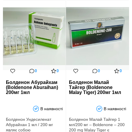
0
0
0
0
Болденон Абурайхам
Болденон Малай
(Boldenone Aburaihan)
Тайгер (Boldenone
200мг 1мл
Malay Tiger) 200мг 1мл
В наявності
В наявності
Болденон Ундесиленат
Болденон Малай Тайгер 1
Абурайхан 1 мл / 200 мг
мл/200 мг – Boldenone – 200
являє собою
200 mg Malay Tiger є