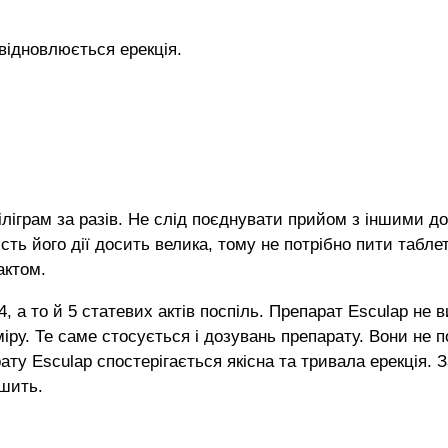
 відновлюється ерекція.
іліграм за разів. Не слід поєднувати прийом з іншими 
ість його дії досить велика, тому не потрібно пити таб
актом.
, а то й 5 статевих актів поспіль. Препарат Esculap не 
іру. Те саме стосується і дозувань препарату. Вони не 
ату Esculap спостерігається якісна та тривала ерекція. 
ішить.