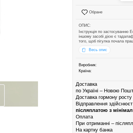
Обране
ОПИС:
Інструкція по застосуванню Ес
іншому засобі дією є тадалаф
того, щоб пігулка почала пра
ерекція не наступить. Цей за
Весь опис
Виробник:
Країна:
Доставка
по Україні – Новою Пош
Доставка гормону росту
Відправлення здійснює
післяплатою з мініма
Оплата
При отриманні – післяп
На картку банка