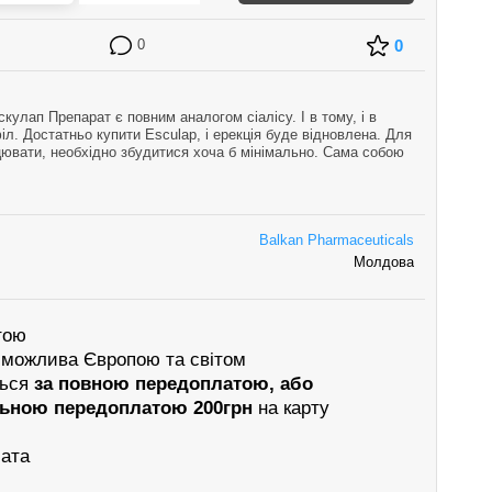
0
0
кулап Препарат є повним аналогом сіалісу. І в тому, і в
іл. Достатньо купити Esculap, і ерекція буде відновлена. Для
цювати, необхідно збудитися хоча б мінімально. Сама собою
сіб слід пр…
Balkan Pharmaceuticals
Молдова
тою
 можлива Європою та світом
ться
за повною передоплатою, або
льною передоплатою 200грн
на карту
лата