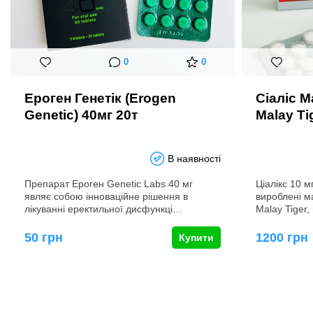
0
0
Ероген Генетік (Erogen
Сіаліс М
Genetic) 40мг 20т
Malay Ti
В наявності
Препарат Ероген Genetic Labs 40 мг
Ціалікс 10 м
являє собою інноваційне рішення в
вироблені м
лікуванні еректильної дисфункці…
Malay Tiger
50 грн
1200 грн
Купити