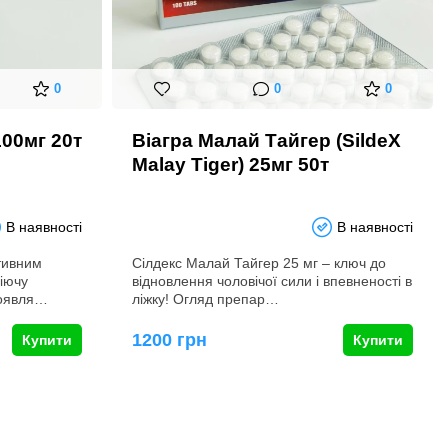
0
0
0
100мг 20т
Віагра Малай Тайгер (SildeX
Malay Tiger) 25мг 50т
В наявності
В наявності
тивним
Сілдекс Малай Тайгер 25 мг – ключ до
діючу
відновлення чоловічої сили і впевненості в
роявля…
ліжку! Огляд препар…
1200 грн
Купити
Купити