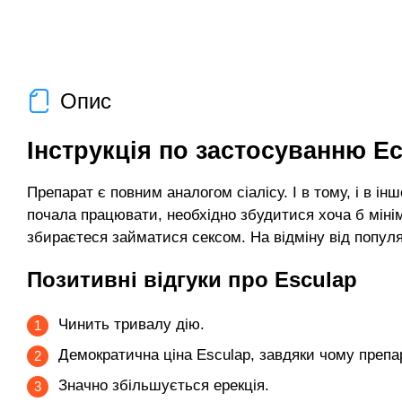
Опис
Інструкція по застосуванню Е
Препарат є повним аналогом сіалісу. І в тому, і в ін
почала працювати, необхідно збудитися хоча б мінім
збираєтеся займатися сексом. На відміну від популя
Позитивні відгуки про Escula
p
Чинить тривалу дію.
Демократична ціна Esculap, завдяки чому препа
Значно збільшується ерекція.