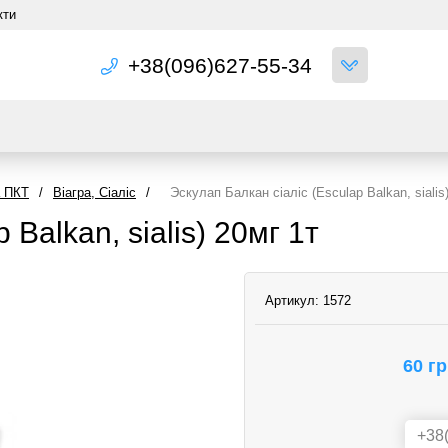
кти
+38(096)627-55-34
а ПКТ
/
Віагра, Сіаліс
/
Эскулап Балкан cіаліс (Esculap Balkan, sialis
 Balkan, sialis) 20мг 1т
Артикул:
1572
60 г