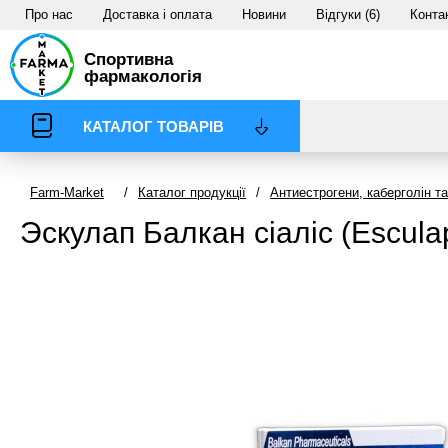
Про нас
Доставка і оплата
Новини
Відгуки (6)
Конта
Спортивна
фармакологія
КАТАЛОГ ТОВАРІВ
Farm-Market
/
Каталог продукції
/
Антиестрогени, каберголін т
Эскулап Балкан cіаліс (Esculap