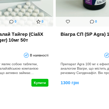
0
0
0
алай Тайгер (CialiX
Віагра СП (SP Agra) 
ger) 10мг 50т
В наявності
г являє собою таблетки,
Препарат Agra 100 мг є ефек
алайзійською компанією
аналогом Віагри, що містить 
, що активно займає…
речовину Силденафіл. Він п
1300 грн
Купити