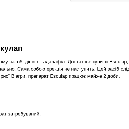
скулап
шому засобі дією є тадалафіл. Достатньо купити Esculap, 
ально. Сама собою ерекція не наступить. Цей засіб слід 
рної Віагри, препарат Esculap працює майже 2 доби.
рат затребуваний.