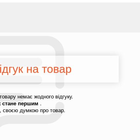
дгук на товар
товару немає жодного відгуку.
к
стане першим
.
, своєю думкою про товар.