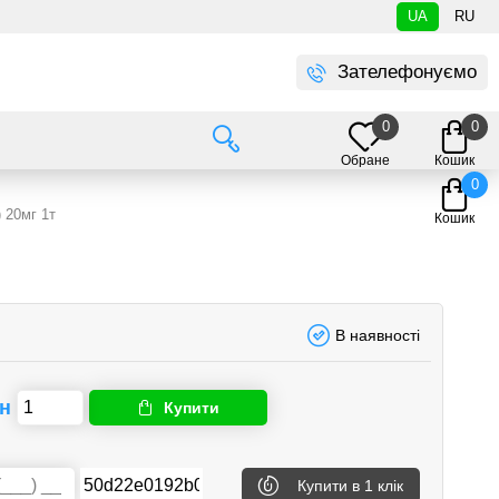
UA
RU
Зателефонуємо
0
0
Обране
Кошик
0
) 20мг 1т
Кошик
В наявності
рн
Купити
Купити
в 1 клік