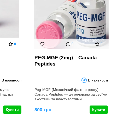
0
0
0
PEG-MGF (2mg) – Canada
Peptides
В наявності
В наявності
тимулює
Peg-MGF (Механічний фактор росту)
 частки
Canada Peptides ― ця речовина за своїми
…
якостями та властивостями …
800 грн
Купити
Купити