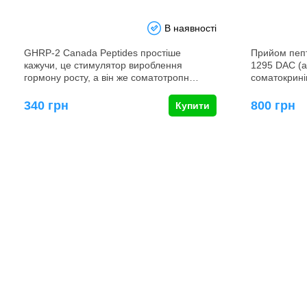
В наявності
GHRP-2 Canada Peptides простіше
Прийом пепт
кажучи, це стимулятор вироблення
1295 DAC (а
гормону росту, а він же соматотропн…
соматокрині
340 грн
800 грн
Купити