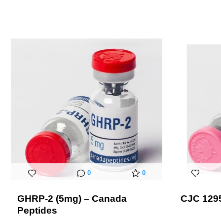
0
0
GHRP-2 (5mg) – Canada
CJC 129
Peptides