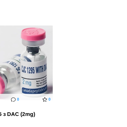
0
0
5 з DAC (2mg)