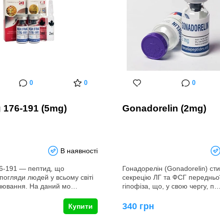
0
0
0
 176-191 (5mg)
Gonadorelin (2mg)
В наявності
6-191 ― пептид, що
Гонадорелін (Gonadorelin) с
погляди людей у всьому світі
секрецію ЛГ та ФСГ передньої
лювання. На даний мо…
гіпофіза, що, у свою чергу, п
340 грн
Купити