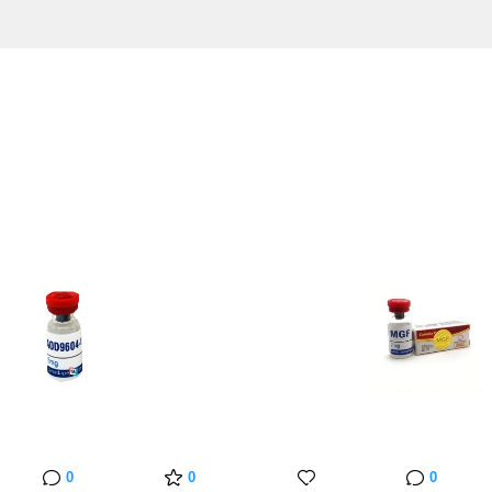
0
0
0