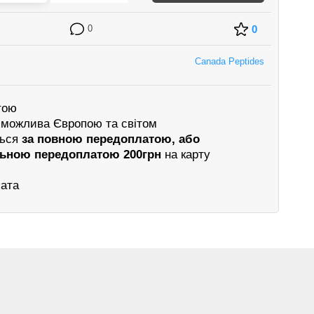
0
0
Canada Peptides
тою
 можлива Європою та світом
ться
за повною передоплатою, або
льною передоплатою 200грн
на карту
лата