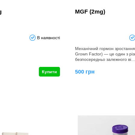
g
MGF (2mg)
В наявності
Механічний гормон зростанн
Grown Factor) ― це один з різ
безпосередньо залежного ві
500 грн
Купити