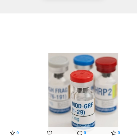
0
0
0