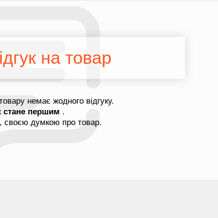
дгук на товар
товару немає жодного відгуку.
к
стане першим
.
, своєю думкою про товар.