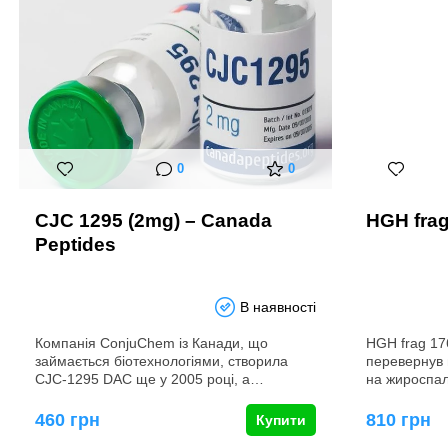
0
0
CJC 1295 (2mg) – Canada
HGH frag
Peptides
В наявності
Компанія ConjuChem із Канади, що
HGH frag 17
займається біотехнологіями, створила
перевернув 
CJC-1295 DAC ще у 2005 році, а…
на жироспа
460 грн
810 грн
Купити