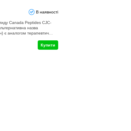
В наявності
иду Canada Peptides CJC-
льтернативна назва
н) є аналогом терапевтич…
Купити