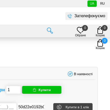
UA
RU
Зателефонуємо
0
0
Обране
Кошик
0
Кошик
В наявності
грн
Купити
Купити
в 1 клік