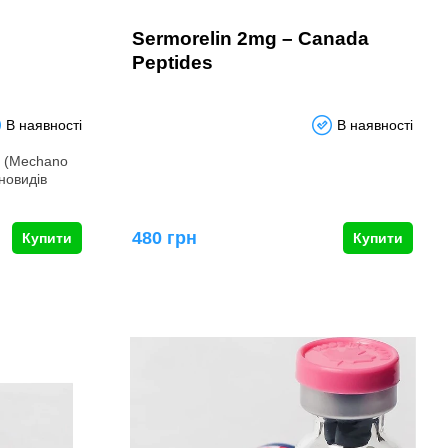
Sermorelin 2mg – Canada
Peptides
В наявності
В наявності
я (Mechano
новидів
…
480 грн
Купити
Купити