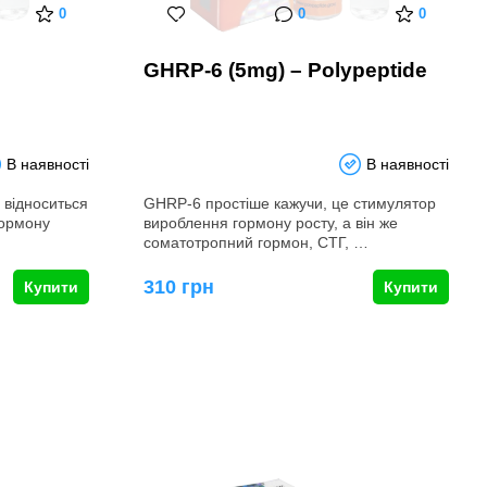
0
0
0
GHRP-6 (5mg) – Polypeptide
В наявності
В наявності
e відноситься
GHRP-6 простіше кажучи, це стимулятор
гормону
вироблення гормону росту, а він же
соматотропний гормон, СТГ, …
310 грн
Купити
Купити