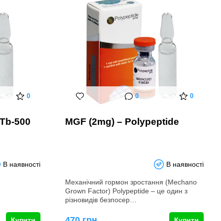
0
0
0
 Tb-500
MGF (2mg) – Polypeptide
В наявності
В наявності
Механічний гормон зростання (Mechano
Grown Factor) Polypeptide – це один з
різновидів безпосер…
470 грн
Купити
Купити