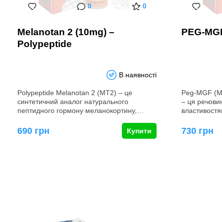
0
0
Melanotan 2 (10mg) –
PEG-MGF
Polypeptide
В наявності
Polypeptide Melanotan 2 (МТ2) – це
Peg-MGF (М
синтетичний аналог натурального
– ця речови
пептидного гормону меланокортину,…
властивост
690 грн
730 грн
Купити