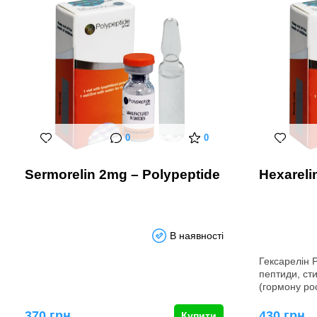
0
0
Sermorelin 2mg – Polypeptide
Hexareli
В наявності
Гексарелін P
пептиди, ст
(гормону ро
370 грн
430 грн
Купити