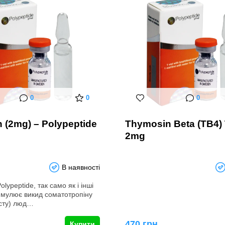
0
0
0
n (2mg) – Polypeptide
Thymosin Beta (TB4)
2mg
В наявності
olypeptide, так само як і інші
имулює викид соматотропіну
сту) люд…
470 грн
Купити