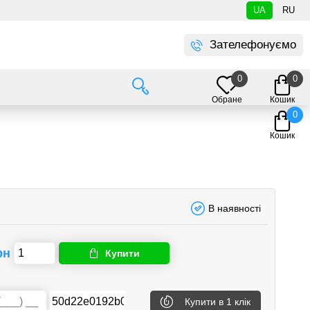
UA
RU
Зателефонуємо
0
0
Обране
Кошик
0
Кошик
В наявності
рн
Купити
Купити
в 1 клік