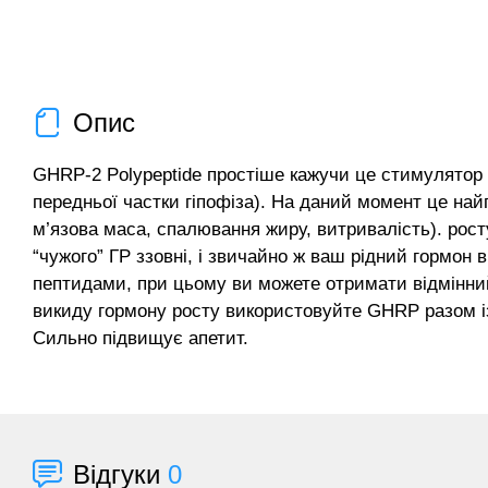
Опис
GHRP-2 Polypeptide простіше кажучи це стимулятор в
передньої частки гіпофіза). На даний момент це най
м’язова маса, спалювання жиру, витривалість). рост
“чужого” ГР ззовні, і звичайно ж ваш рідний гормо
пептидами, при цьому ви можете отримати відмінний
викиду гормону росту використовуйте GHRP разом 
Сильно підвищує апетит.
Відгуки
0