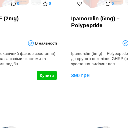
0
0
0
 (2mg)
Ipamorelin (5mg) –
Polypeptide
В наявності
еханічний фактор зростання)
Ipamorelin (5mg) – Polypeptid
на за своїми якостями та
до другого покоління GHRP (
ями подібн…
зростання рилізинг пеп…
390 грн
Купити