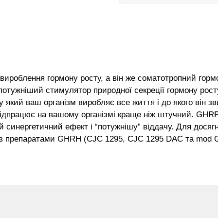
ироблення гормону росту, а він же соматотропний гормон
потужніший стимулятор природної секреції гормону рост
у який ваш організм виробляє все життя і до якого він 
н відпрацює на вашому організмі краще ніж штучний. GHR
 синергетичний ефект і “потужнішу” віддачу. Для досяг
із препаратами GHRH (CJC 1295, CJC 1295 DAC та mod 