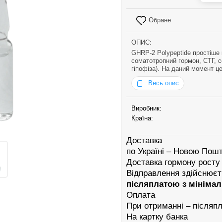
Обране
ОПИС:
GHRP-2 Polypeptide простіше 
соматотропний гормон, СТГ, с
гіпофіза). На даний момент ц
росту, сильно піднімає витр
Весь опис
Виробник:
Країна:
Доставка
по Україні – Новою Пош
Доставка гормону росту
Відправлення здійснює
післяплатою з мініма
Оплата
При отриманні – післяп
На картку банка