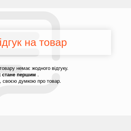
дгук на товар
товару немає жодного відгуку.
к
стане першим
.
, своєю думкою про товар.