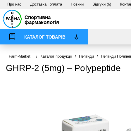
Про нас
Доставка і оплата
Новини
Відгуки (6)
Конта
Спортивна
фармакологія
КАТАЛОГ ТОВАРІВ
Farm-Market
/
Каталог продукції
/
Пептиди
/
Пептиди Поліпепт
GHRP-2 (5mg) – Polypeptide