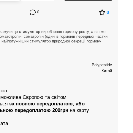
0
0
кажучи це стимулятор вироблення гормону росту, а він же
оматотропін, соматропін (один із гормонів передньої частки
е найпотужніший стимулятор природної секреції гормону
ивалість спортсмена …
Polypeptide
Китай
тою
 можлива Європою та світом
ться
за повною передоплатою, або
льною передоплатою 200грн
на карту
лата