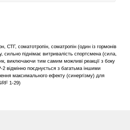
, СТГ, соматотропін, соматропін (один із гормонів
у, сильно піднімає витривалість спортсмена (сила,
звик, виключаючи тим самим можливі реакції з боку
P-2 відмінно поєднується з багатьма іншими
нення максимального ефекту (синергізму) для
GRF 1-29)