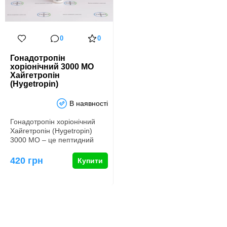
0
0
Гонадотропін
хоріонічний 3000 МО
Хайгетропін
(Hygetropin)
В наявності
Гонадотропін хоріонічний
Хайгетропін (Hygetropin)
3000 МО – це пептидний
гормон, який грає жит…
420 грн
Купити