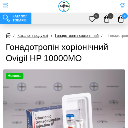
0
0
0
КАТАЛОГ
ТОВАРІВ
/
Каталог продукції
/
Гонадотропін хоріонічний
/
Гонадотроп
Гонадотропін хоріонічний
Ovigil HP 10000МО
Новинка