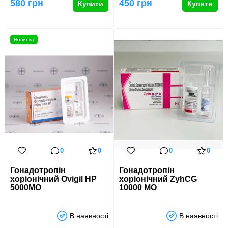
видах спорту як з…
580 грн
450 грн
Купити
Купити
Новинка
0
0
0
0
Гонадотропін
Гонадотропін
хоріонічний Ovigil HP
хоріонічний ZyhCG
5000МО
10000 МО
В наявності
В наявності