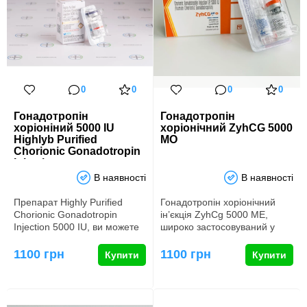
0
0
0
0
Гонадотропін
Гонадотропін
хоріоніний 5000 IU
хоріонічний ZyhCG 5000
Highlyb Purified
МО
Chorionic Gonadotropin
Injection
В наявності
В наявності
Препарат Highly Purified
Гонадотропін хоріонічний
Chorionic Gonadotropin
ін’єкція ZyhCg 5000 ME,
Injection 5000 IU, ви можете
широко застосовуваний у
придбати його в нашому …
бодібілдингу та медицині, с…
1100 грн
1100 грн
Купити
Купити