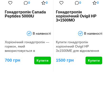
0
0
0
0
Гонадотропін Canada
Гонадотропін
Peptides 5000IU
хоріонічний Ovigil HP
3×1500МО
В наявності
В наявності
Хоріонічний гонадотропін ―
Купити гонадотропін
гормон, який
хоріонічний Ovigil HP
використовується в
3х1500МЕ для відновлення
бодібілдингу та силових
гормонів Гонадотропін
видах спорту як з…
хоріонічни…
700 грн
1500 грн
Купити
Купити