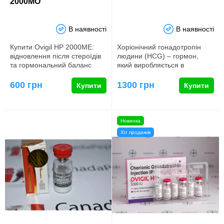
2000МО
В наявності
В наявності
Купити Ovigil HP 2000МЕ:
Хоріонічний гонадотропін
відновлення після стероїдів
людини (HCG) – гормон,
та гормональний баланс
який виробляється в
Препарат Оvigil HP 2000…
організмі жінки під час
вагітнос…
600 грн
1300 грн
Купити
Купити
Новинка
Хіт продажів