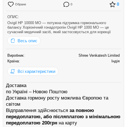
0
Обране
0
ОПИС:
Ovigil HP 10000 МО — потужна підтримка гормонального
балансу Хоріонічний гонадотропін Ovigil HP 1000 МО — це
сучасний медичний засіб, який застосовується для корекції
гормонального дисбалансу. Препарат сприяє природному
Весь опис
виробленню тестостерону, підтримуючи чоловіче здоров’я та
репродукт…
Виробник:
Shree Venkatesh Limited
Країна:
Індія
Всі характеристики
Доставка
по Україні – Новою Поштою
Доставка гормону росту можлива Європою та
світом
Відправлення здійснюється
за повною
передоплатою, або післяплатою з мінімальною
передоплатою 200грн
на карту