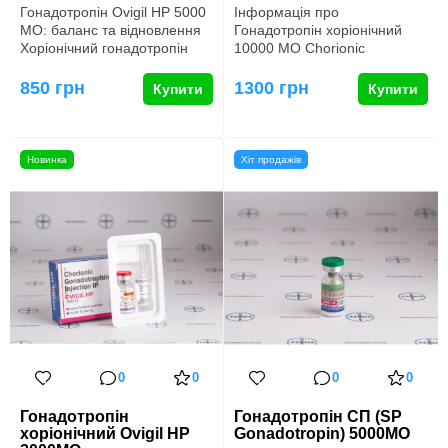
Гонадотропін Ovigil HP 5000
Інформація про
МО: баланс та відновлення
Гонадотропін хоріонічний
Хоріонічний гонадотропін
10000 МО Chorionic
Ovigil HP 5000 МЕ &m…
Gonadotropin Injection – це
фармакологічн…
850 грн
1300 грн
Купити
Купити
Новинка
Хіт продажів
0
0
0
0
Гонадотропін
Гонадотропін СП (SP
хоріонічний Ovigil HP
Gonadotropin) 5000МО