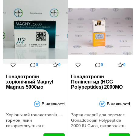
0
0
0
0
Гонадотропін
Гонадотропін
хоріонічний Magnyl
Поліпептид (HCG
Magnus 5000мо
Polypeptides) 2000МО
В наявності
В наявності
Хоріонічний гонадотропін ―
Заряд енергії для перемог:
гормон, який
Gonadotropin Polypeptide
використовується в
2000 IU Сила, витривалість,
бодібілдингу та силових
залізна воля &ndash…