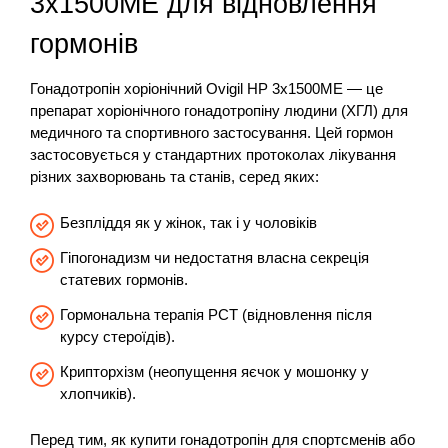
3х1500МЕ для відновлення
гормонів
Гонадотропін хоріонічний Ovigil HP 3х1500МЕ — це
препарат хоріонічного гонадотропіну людини (ХГЛ) для
медичного та спортивного застосування. Цей гормон
застосовується у стандартних протоколах лікування
різних захворювань та станів, серед яких:
Безпліддя як у жінок, так і у чоловіків
Гіпогонадизм чи недостатня власна секреція
статевих гормонів.
Гормональна терапія PCT (відновлення після
курсу стероїдів).
Крипторхізм (неопущення яєчок у мошонку у
хлопчиків).
Перед тим, як купити гонадотропін для спортсменів або