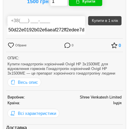
1500 грн
Купити
Купити
в 1 клік
0
Обране
0
ОПИС:
Купити гонадотропін хоріонічний Ovigil HP 3х1500МЕ для
відновлення гормонів Гонадотропін хоріонічний Ovigil HP
3х1500МЕ — це препарат хоріонічного гонадотропіну людини
(ХГЛ) для медичного та спортивного застосування. Цей гормон
Весь опис
застосовується у стандартних протоколах лікування різних
захворюв…
Виробник:
Shree Venkatesh Limited
Країна:
Індія
Всі характеристики
Доставка