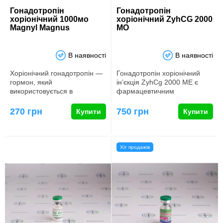
Гонадотропін
Гонадотропін
хоріонічний 1000мо
хоріонічний ZyhCG 2000
Magnyl Magnus
МО
В наявності
В наявності
Хоріонічний гонадотропін ―
Гонадотропін хоріонічний
гормон, який
ін’єкція ZyhCg 2000 ME є
використовується в
фармацевтичним
бодібілдингу та силових
препаратом, що містить
видах спорту як з…
глікопротеїн…
270 грн
750 грн
Купити
Купити
Хіт продажів