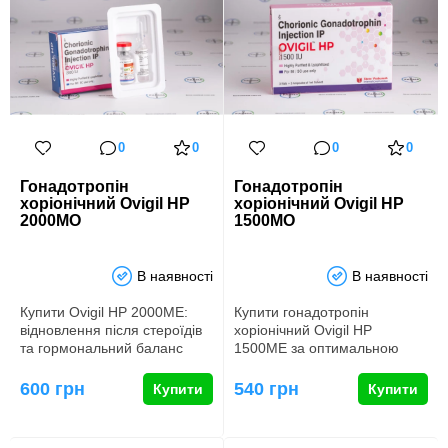
0
0
0
0
Гонадотропін
Гонадотропін
хоріонічний Ovigil HP
хоріонічний Ovigil HP
2000МО
1500МО
В наявності
В наявності
Купити Ovigil HP 2000МЕ:
Купити гонадотропін
відновлення після стероїдів
хоріонічний Ovigil HP
та гормональний баланс
1500МЕ за оптимальною
Препарат Оvigil HP 2000…
ціною Гонадотропін
хоріонічний Ovig…
600 грн
540 грн
Купити
Купити