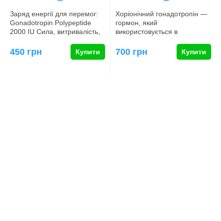
Заряд енергії для перемог:
Хоріонічний гонадотропін ―
Gonadotropin Polypeptide
гормон, який
2000 IU Сила, витривалість,
використовується в
залізна воля &ndash…
бодібілдингу та силових
видах спорту як з…
450 грн
700 грн
Купити
Купити