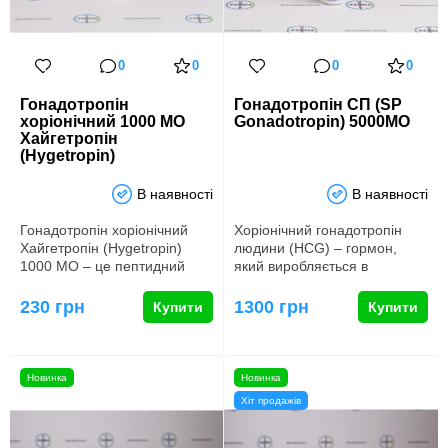
0
0
0
0
Гонадотропін
Гонадотропін СП (SP
хоріонічний 1000 МО
Gonadotropin) 5000МО
Хайгетропін
(Hygetropin)
В наявності
В наявності
Гонадотропін хоріонічний
Хоріонічний гонадотропін
Хайгетропін (Hygetropin)
людини (HCG) – гормон,
1000 МО – це пептидний
який виробляється в
гормон, який грає жит…
організмі жінки під час
вагітнос…
230 грн
1300 грн
Купити
Купити
Новинка
Новинка
Хіт продажів