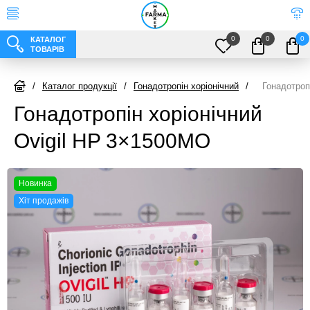
0
0
0
КАТАЛОГ
ТОВАРІВ
/
Каталог продукції
/
Гонадотропін хоріонічний
/
Гонадотроп
Гонадотропін хоріонічний
Ovigil HP 3×1500МО
Новинка
Хіт продажів