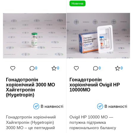
Новинка
0
0
0
0
Гонадотропін
Гонадотропін
хоріонічний 3000 МО
хоріонічний Ovigil HP
Хайгетропін
10000МО
(Hygetropin)
В наявності
В наявності
Гонадотропін хоріонічний
Ovigil HP 10000 МО —
Хайгетропін (Hygetropin)
потужна підтримка
3000 МО – це пептидний
гормонального балансу