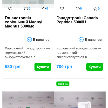
0
0
0
0
Гонадотропін
Гонадотропін Canada
хоріонічний Magnyl
Peptides 5000IU
Magnus 5000мо
В наявності
В наявності
Хоріонічний гонадотропін ―
Хоріонічний гонадотропін ―
гормон, який
гормон, який
використовується в
використовується в
бодібілдингу та силових
бодібілдингу та силових
видах спорту як з…
видах спорту як з…
580 грн
700 грн
Купити
Купити
Новинка