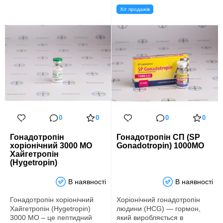
Хіт продажів
0
0
0
0
Гонадотропін
Гонадотропін СП (SP
хоріонічний 3000 МО
Gonadotropin) 1000МО
Хайгетропін
(Hygetropin)
В наявності
В наявності
Гонадотропін хоріонічний
Хоріонічний гонадотропін
Хайгетропін (Hygetropin)
людини (HCG) ― гормон,
3000 МО – це пептидний
який виробляється в