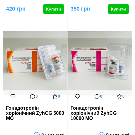
гормон, який грає жит…
організмі жінки під час
вагітнос…
420 грн
350 грн
Купити
Купити
0
0
0
0
Гонадотропін
Гонадотропін
хоріонічний ZyhCG 5000
хоріонічний ZyhCG
МО
10000 МО
В наявності
В наявності