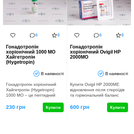
0
0
0
0
Гонадотропін
Гонадотропін
хоріонічний 1000 МО
хоріонічний Ovigil HP
Хайгетропін
2000МО
(Hygetropin)
В наявності
В наявності
Гонадотропін хоріонічний
Купити Ovigil HP 2000МЕ:
Хайгетропін (Hygetropin)
відновлення після стероїдів
1000 МО – це пептидний
та гормональний баланс
гормон, який грає жит…
Препарат Оvigil HP 2000…
230 грн
600 грн
Купити
Купити