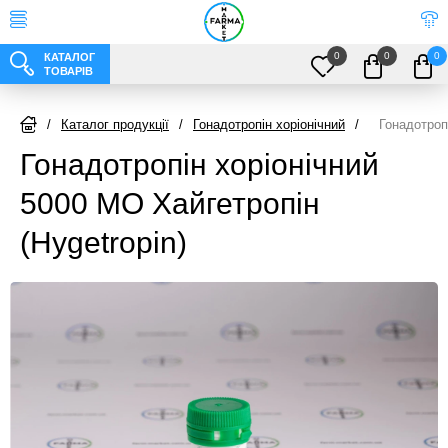
0
0
0
КАТАЛОГ
ТОВАРІВ
/
Каталог продукції
/
Гонадотропін хоріонічний
/
Гонадотроп
Гонадотропін хоріонічний
5000 МО Хайгетропін
(Hygetropin)