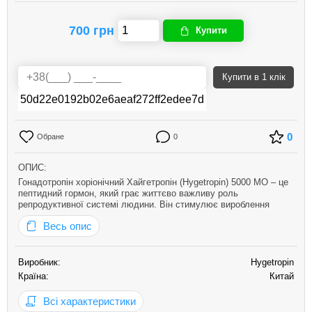
700 грн
Купити
Купити
в 1 клік
0
Обране
0
ОПИС:
Гонадотропін хоріонічний Хайгетропін (Hygetropin) 5000 МО – це
пептидний гормон, який грає життєво важливу роль
репродуктивної системі людини. Він стимулює вироблення
тестостерону та інших чоловічих статевих гормонів, що робить
Весь опис
його цінним інструментом для бодібілдерів та атлетів, а також
для …
Виробник:
Hygetropin
Країна:
Китай
Всі характеристики