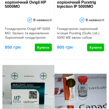
хоріонічний Ovigil HP
хоріонічний Puretrig
5000МО
Injection IP 5000МО
В наявності
В наявності
Гонадотропін Ovigil HP 5000
Гонадотропін хоріонічний
МО: баланс та відновлення
ін’єкція Puretrig (Gufic Ltd.)
Хоріонічний гонадотропін
5000 ME являє собою
Ovigil HP 5000 МЕ &m…
спортивний препарат, що …
850 грн
900 грн
Купити
Купити