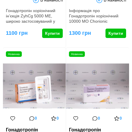
Гонадотропін хоріонічний
Інформація про
ін’єкція ZyhCg 5000 ME,
Гонадотропін хоріонічний
широко застосовуваний у
10000 МО Chorionic
бодібілдингу та медицині,
Gonadotropin Injection – це
с…
фармакологічн…
1100 грн
1300 грн
Купити
Купити
Новинка
Новинка
0
0
0
0
Гонадотропін
Гонадотропін