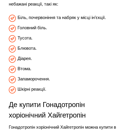
небажані реакції, такі як:
Біль, почервоніння та набряк у місці ін’єкції.
Головний біль.
Тусота.
Блювота.
Діарея.
Втома.
Запаморочення.
Шкірні реакції.
Де купити Гонадотропін
хоріонічний Хайгетропін
Гонадотропін хоріонічний Хайгетропін можна купити в