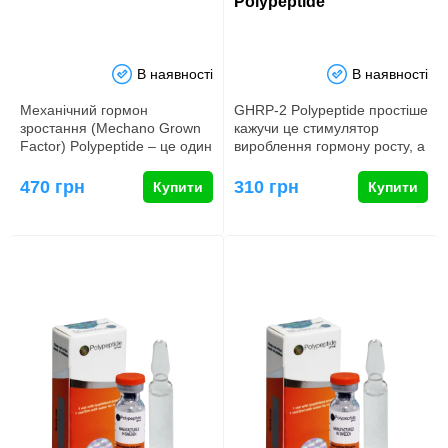
Polypeptide
В наявності
В наявності
Механічний гормон
GHRP-2 Polypeptide простіше
зростання (Mechano Grown
кажучи це стимулятор
Factor) Polypeptide – це один
вироблення гормону росту, а
з різновидів безпосер…
він же соматотропний го…
470 грн
310 грн
Купити
Купити