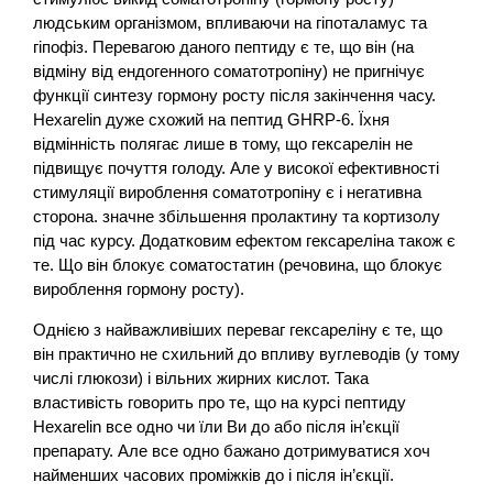
людським організмом, впливаючи на гіпоталамус та
гіпофіз. Перевагою даного пептиду є те, що він (на
відміну від ендогенного соматотропіну) не пригнічує
функції синтезу гормону росту після закінчення часу.
Hexarelin дуже схожий на пептид GHRP-6. Їхня
відмінність полягає лише в тому, що гексарелін не
підвищує почуття голоду. Але у високої ефективності
стимуляції вироблення соматотропіну є і негативна
сторона. значне збільшення пролактину та кортизолу
під час курсу. Додатковим ефектом гексареліна також є
те. Що він блокує соматостатин (речовина, що блокує
вироблення гормону росту).
Однією з найважливіших переваг гексареліну є те, що
він практично не схильний до впливу вуглеводів (у тому
числі глюкози) і вільних жирних кислот. Така
властивість говорить про те, що на курсі пептиду
Hexarelin все одно чи їли Ви до або після ін’єкції
препарату. Але все одно бажано дотримуватися хоч
найменших часових проміжків до і після ін’єкції.