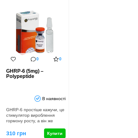
0
0
GHRP-6 (5mg) –
Polypeptide
В наявності
GHRP-6 простіше кажучи, це
стимулятор вироблення
гормону росту, а він же
соматотропний гормон, СТГ,
…
310 грн
Купити