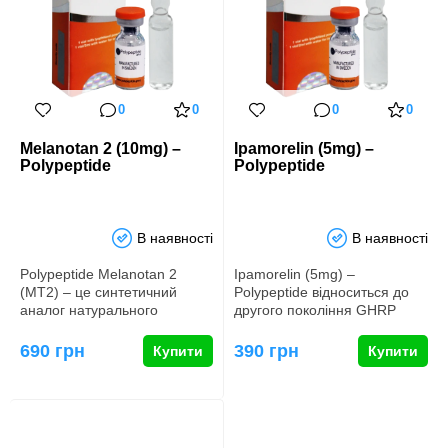
0
0
0
0
Melanotan 2 (10mg) –
Ipamorelin (5mg) –
Polypeptide
Polypeptide
В наявності
В наявності
Polypeptide Melanotan 2
Ipamorelin (5mg) –
(МТ2) – це синтетичний
Polypeptide відноситься до
аналог натурального
другого покоління GHRP
пептидного гормону
(гормону зростання рилізинг
меланокортину,…
пеп…
690 грн
390 грн
Купити
Купити