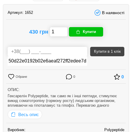
Артикул:
1652
В наявності
430 грн
Купити
Купити
в 1 клік
0
Обране
0
ОПИС:
Гексарелін Polypeptide, так само як і інші пептиди, стимулює
викид соматотропіну (гормону росту) людським організмом,
впливаючи на гіпоталамус та гіпофіз. Перевагою даного
пептиду є те, що він (на відміну від ендогенного соматотропіну)
Весь опис
не пригнічує функції синтезу гормону росту після закінчення
часу…
Виробник:
Polypeptide