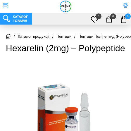
0
0
0
КАТАЛОГ
ТОВАРІВ
/
Каталог продукції
/
Пептиди
/
Пептиди Поліпептид (Polypept
Hexarelin (2mg) – Polypeptide