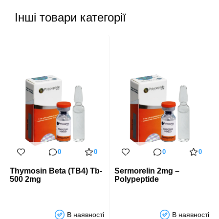
Інші товари категорії
0
0
0
0
Thymosin Beta (TB4) Tb-
Sermorelin 2mg –
500 2mg
Polypeptide
В наявності
В наявності