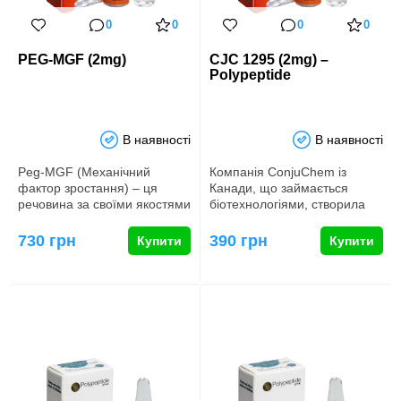
0
0
0
0
PEG-MGF (2mg)
CJC 1295 (2mg) –
Polypeptide
В наявності
В наявності
Peg-MGF (Механічний
Компанія ConjuChem із
фактор зростання) – ця
Канади, що займається
речовина за своїми якостями
біотехнологіями, створила
та властивостями подібн…
CJC-1295 DAC ще у 2005
році, а…
730 грн
390 грн
Купити
Купити