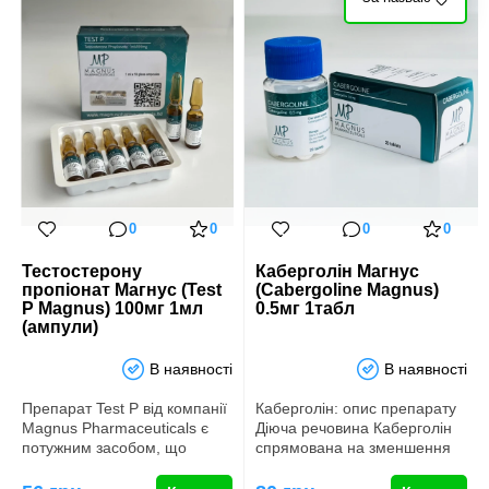
0
0
0
0
Тестостерону
Каберголін Магнус
пропіонат Магнус (Test
(Сabergoline Magnus)
P Magnus) 100мг 1мл
0.5мг 1табл
(ампули)
В наявності
В наявності
Препарат Test P від компанії
Каберголін: опис препарату
Magnus Pharmaceuticals є
Діюча речовина Каберголін
потужним засобом, що
спрямована на зменшення
базується на тестостероні…
виділення гормону Прола…