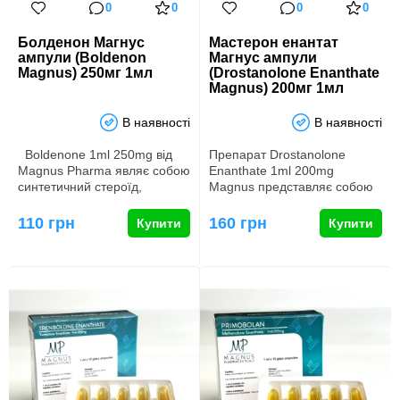
0
0
0
0
Болденон Магнус
Мастерон енантат
ампули (Boldenon
Магнус ампули
Magnus) 250мг 1мл
(Drostanolone Enanthate
Magnus) 200мг 1мл
В наявності
В наявності
Boldenone 1ml 250mg від
Препарат Drostanolone
Magnus Pharma являє собою
Enanthate 1ml 200mg
синтетичний стероїд,
Magnus представляє собою
пропонований у формі …
засіб із помірним
анаболічним ефе…
110 грн
160 грн
Купити
Купити