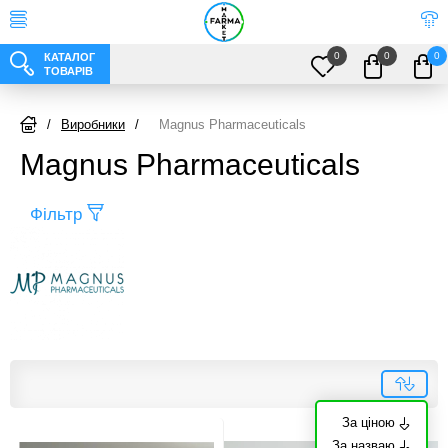
0
0
0
КАТАЛОГ
ТОВАРІВ
/
Виробники
/
Magnus Pharmaceuticals
Magnus Pharmaceuticals
Фільтр
За ціною
За назваю