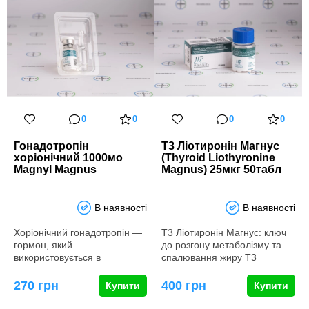
0
0
0
0
Гонадотропін
Т3 Ліотиронін Магнус
хоріонічний 1000мо
(Thyroid Liothyronine
Magnyl Magnus
Magnus) 25мкг 50табл
В наявності
В наявності
Хоріонічний гонадотропін ―
Т3 Ліотиронін Магнус: ключ
гормон, який
до розгону метаболізму та
використовується в
спалювання жиру Т3
бодібілдингу та силових
Ліотиронін Magnus (Thyroid
видах спорту як з…
…
270 грн
400 грн
Купити
Купити