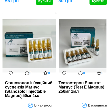
56 грн
80 грн
Купити
Купити
0
0
0
0
Станозолол ін’єкційний
Тестостерон Енантат
суспензія Магнус
Магнус (Test E Magnus)
(Stanozolol injectable
250мг 1мл
Magnus) 50мг 1мл
(ампули)
В наявності
В наявності