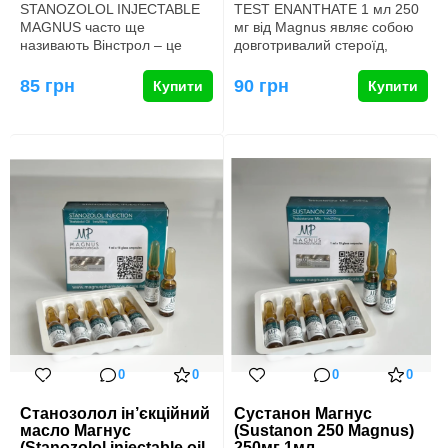
STANOZOLOL INJECTABLE
TEST ENANTHATE 1 мл 250
MAGNUS часто ще
мг від Magnus являє собою
називають Вінстрол – це
довготривалий стероїд,
найпоширеніша торгова
спеціально розроблений для
назва препарату …
…
85 грн
90 грн
Купити
Купити
0
0
0
0
Станозолол ін’єкційний
Сустанон Магнус
масло Магнус
(Sustanon 250 Magnus)
(Stanozolol injectable oil
250мг 1мл