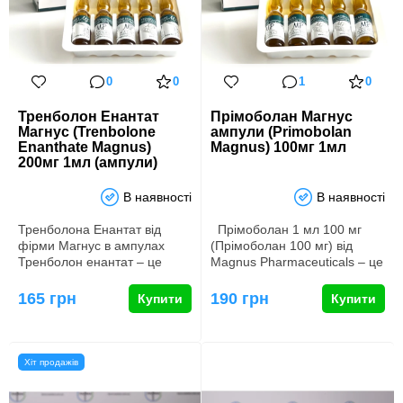
0
0
1
0
Тренболон Енантат
Прімоболан Магнус
Магнус (Trenbolone
ампули (Primobolan
Enanthate Magnus)
Magnus) 100мг 1мл
200мг 1мл (ампули)
В наявності
В наявності
Тренболона Енантат від
Прімоболан 1 мл 100 мг
фірми Магнус в ампулах
(Прімоболан 100 мг) від
Тренболон енантат – це
Magnus Pharmaceuticals – це
ін’єкційна форма сильного…
препарат, як…
165 грн
190 грн
Купити
Купити
Хіт продажів