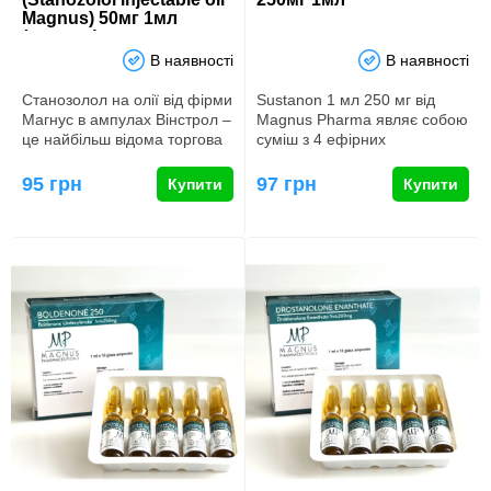
Magnus) 50мг 1мл
(ампули)
В наявності
В наявності
Станозолол на олії від фірми
Sustanon 1 мл 250 мг від
Магнус в ампулах Вінстрол –
Magnus Pharma являє собою
це найбільш відома торгова
суміш з 4 ефірних
назва препарату …
тестостеронів, створену для
заб…
95 грн
97 грн
Купити
Купити