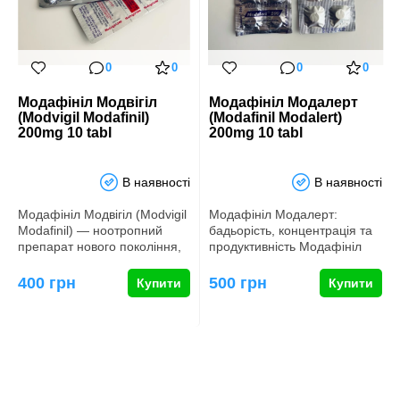
0
0
0
0
Модафініл Модвігіл
Модафініл Модалерт
(Modvigil Modafinil)
(Modafinil Modalert)
200mg 10 tabl
200mg 10 tabl
В наявності
В наявності
Модафініл Модвігіл (Modvigil
Модафініл Модалерт:
Modafinil) — ноотропний
бадьорість, концентрація та
препарат нового покоління,
продуктивність Модафініл
розроблений дл…
Модалерт (Modafinil
Modale…
400 грн
500 грн
Купити
Купити