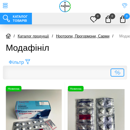
0
0
0
КАТАЛОГ
ТОВАРІВ
/
Каталог продукції
/
Ноотропи, Прогормони, Сарми
/
Модаф
Модафініл
Фільтр
Новинка
Новинка