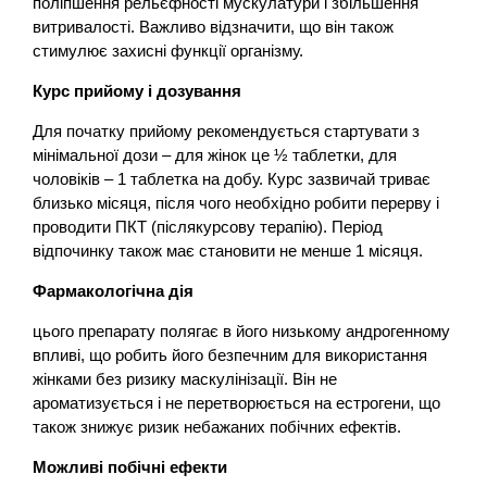
поліпшення рельєфності мускулатури і збільшення
витривалості. Важливо відзначити, що він також
стимулює захисні функції організму.
Курс прийому і дозування
Для початку прийому рекомендується стартувати з
мінімальної дози – для жінок це ½ таблетки, для
чоловіків – 1 таблетка на добу. Курс зазвичай триває
близько місяця, після чого необхідно робити перерву і
проводити ПКТ (післякурсову терапію). Період
відпочинку також має становити не менше 1 місяця.
Фармакологічна дія
цього препарату полягає в його низькому андрогенному
впливі, що робить його безпечним для використання
жінками без ризику маскулінізації. Він не
ароматизується і не перетворюється на естрогени, що
також знижує ризик небажаних побічних ефектів.
Можливі побічні ефекти