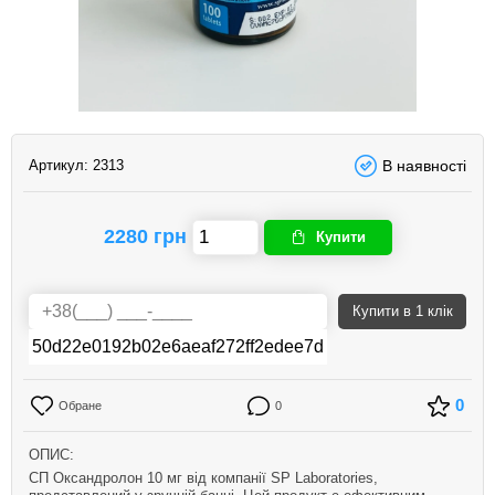
Артикул:
2313
В наявності
2280 грн
Купити
Купити
в 1 клік
0
Обране
0
ОПИС:
СП Оксандролон 10 мг від компанії SP Laboratories,