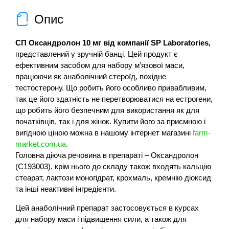
Опис
СП Оксандролон 10 мг від компанії SP Laboratories,
представлений у зручній банці. Цей продукт є
ефективним засобом для набору м’язової маси,
працюючи як анаболічний стероїд, похідне
тестостерону. Що робить його особливо привабливим,
так це його здатність не перетворюватися на естрогени,
що робить його безпечним для використання як для
початківців, так і для жінок. Купити його за приємною і
вигідною ціною можна в нашому інтернет магазині
farm-
market.com.ua.
Головна діюча речовина в препараті – Оксандролон
(С193003), крім нього до складу також входять кальцію
стеарат, лактози моногідрат, крохмаль, кремнію діоксид
та інші неактивні інгредієнти.
Цей анаболічний препарат застосовується в курсах
для набору маси і підвищення сили, а також для