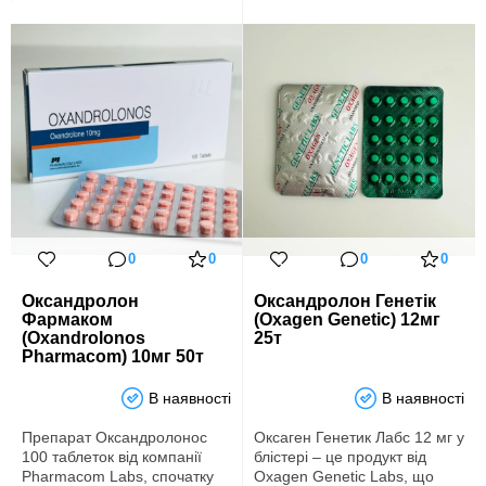
0
0
0
0
Оксандролон
Оксандролон Генетік
Фармаком
(Oxagen Genetic) 12мг
(Oxandrolonos
25т
Pharmacom) 10мг 50т
В наявності
В наявності
Препарат Оксандролонос
Оксаген Генетик Лабс 12 мг у
100 таблеток від компанії
блістері – це продукт від
Pharmacom Labs, спочатку
Oxagen Genetic Labs, що