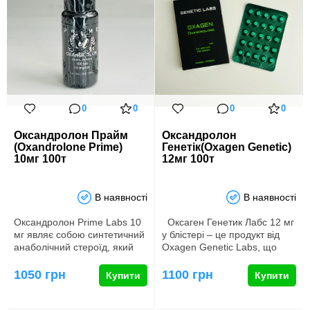
0
0
0
0
Оксандролон Прайм
Оксандролон
(Oxandrolone Prime)
Генетік(Oxagen Genetic)
10мг 100т
12мг 100т
В наявності
В наявності
Оксандролон Prime Labs 10
Оксаген Генетик Лабс 12 мг
мг являє собою синтетичний
у блістері – це продукт від
анаболічний стероїд, який
Oxagen Genetic Labs, що
широко використовуєть…
представляє с…
1050 грн
1100 грн
Купити
Купити