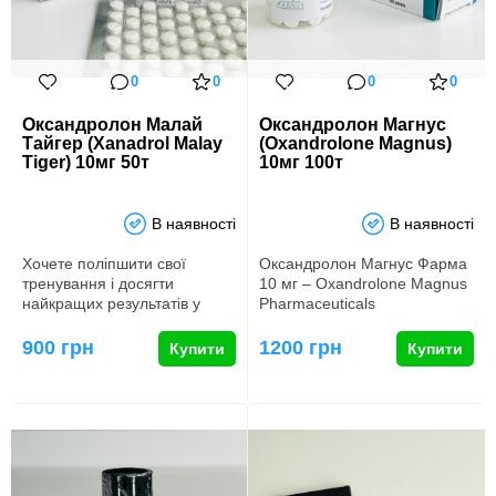
0
0
0
0
Оксандролон Малай
Оксандролон Магнус
Тайгер (Xanadrol Malay
(Oxandrolone Magnus)
Tiger) 10мг 50т
10мг 100т
В наявності
В наявності
Хочете поліпшити свої
Оксандролон Магнус Фарма
тренування і досягти
10 мг – Oxandrolone Magnus
найкращих результатів у
Pharmaceuticals
спорті? Ксанодрол Малай
Оксандролон 10 мг – це
Тайгер 10…
потужний…
900 грн
1200 грн
Купити
Купити