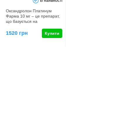
В наявності
Оксандролон Платинум
Фарма 10 мг – це препарат,
що базується на
дигідротестостеронових
похідних, яки…
1520 грн
Купити