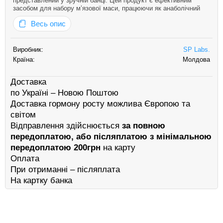
представлений у зручній банці. Цей продукт є ефективним
засобом для набору м’язової маси, працюючи як анаболічний
стероїд, похідне тестостерону. Що робить його особливо
Весь опис
привабливим, так це його здатність не перетворюватися на
естрогени, що робить йо…
Виробник:
SP Labs.
Країна:
Молдова
Доставка
по Україні – Новою Поштою
Доставка гормону росту можлива Європою та
світом
Відправлення здійснюється
за повною
передоплатою, або післяплатою з мінімальною
передоплатою 200грн
на карту
Оплата
При отриманні – післяплата
На картку банка