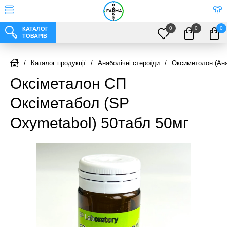
0
0
0
КАТАЛОГ
ТОВАРІВ
/
Каталог продукції
/
Анаболічні стероїди
/
Оксиметолон (Ан
Оксіметалон СП
Оксіметабол (SP
Oxymetabol) 50табл 50мг