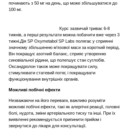
починають з 50 мг на день, що може збільшуватися до
100 мг.
Курс зазвичай триває 6-8
тижнів, а перші результати можна побачити вже через 3
тижні.Дія SP Oxymetabol SP Labs полягає у сприянні
значному збільшенню м’язової маси за короткий період.
Він покращує азотний баланс, сприяє утворенню
синовіальної рідини, що полегшує стан суглобів.
Оксандролон також може покращувати силу,
стимулювати статевий потяг, і покращувати
функціонування внутрішніх органів.
Можливі побічні ефекти
Незважаючи на його переваги, важливо розуміти
можливі побічні ефекти, такі як алергічні реакції, головні
болі, нудота, зміни артеріального тиску та інші. При їх
виявленні рекомендується припинити прийом і
звернутися до лікаря для консультації.