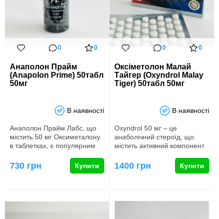
0
0
0
0
Анаполон Прайм
Оксіметолон Малай
(Anapolon Prime) 50табл
Тайгер (Oxyndrol Malay
50мг
Tiger) 50табл 50мг
В наявності
В наявності
Анаполон Прайм Лабс, що
Oxyndrol 50 мг – це
містить 50 мг Оксиметалону
анаболічний стероїд, що
в таблетках, є популярним
містить активний компонент
вибором серед бодібілде…
оксиметалон. Цей препарат
шир…
730 грн
1400 грн
Купити
Купити