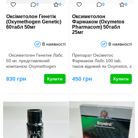
0
0
0
0
Оксіметолон Генетік
Оксиметолон
(Oxymethogen Genetic)
Фармаком (Oxymetos
60табл 50мг
Pharmacom) 50табл
25мг
В наявності
В наявності
Оксиметоген Генетик Лабс
Препарат Оксіметос
50 мг, представлений
Фармаком Лабс 100 tab,
компанією Oxymethogen
також відомий як Oxymetos, є
Genetic Labs, вирізняєть…
продуктом, створеним
компаніє…
830 грн
450 грн
Купити
Купити