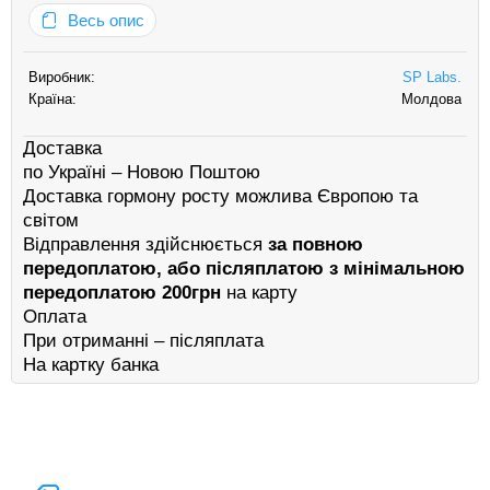
м’язової маси та покращення результатів тренувань за короткий
Весь опис
період. Цей препарат доступний для покупки в Україні в ори…
Виробник:
SP Labs.
Країна:
Молдова
Доставка
по Україні – Новою Поштою
Доставка гормону росту можлива Європою та
світом
Відправлення здійснюється
за повною
передоплатою, або післяплатою з мінімальною
передоплатою 200грн
на карту
Оплата
При отриманні – післяплата
На картку банка