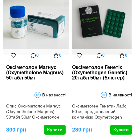
0
0
0
0
Оксіметолон Магнус
Оксіметолон Генетік
(Oxymetholone Magnus)
(Oxymethogen Genetic)
50табл 50мг
20табл 50мг (блістер)
В наявності
В наявності
Опис Оксиметолон Магнус
Оксиметоген Генетик Лабс
(Oxymetholone Magnus)
50 мг, представлений
50табл 50мг Оксиметолон
компанією Oxymethogen
Магнус Фарма 50 мг являє
Genetic Labs, вирізняється …
собо…
800 грн
280 грн
Купити
Купити