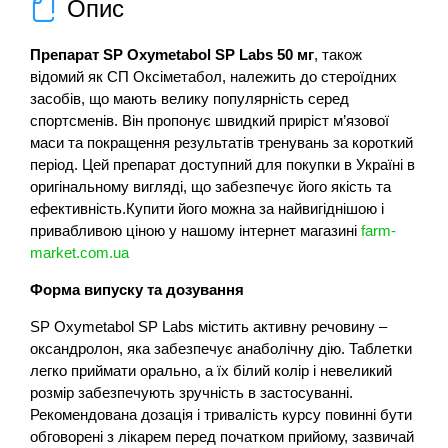
Опис
Препарат SP Oxymetabol SP Labs 50 мг
, також
відомий як СП Оксіметабол, належить до стероїдних
засобів, що мають велику популярність серед
спортсменів. Він пропонує швидкий приріст м’язової
маси та покращення результатів тренувань за короткий
період. Цей препарат доступний для покупки в Україні в
оригінальному вигляді, що забезпечує його якість та
ефективність.Купити його можна за найвигіднішою і
привабливою ціною у нашому інтернет магазині
farm-
market.com.ua
Форма випуску та дозування
SP Oxymetabol SP Labs містить активну речовину –
оксандролон, яка забезпечує анаболічну дію. Таблетки
легко приймати орально, а їх білий колір і невеликий
розмір забезпечують зручність в застосуванні.
Рекомендована дозація і тривалість курсу повинні бути
обговорені з лікарем перед початком прийому, зазвичай