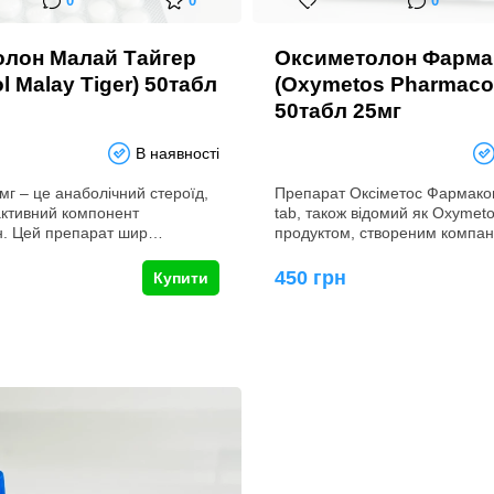
0
0
0
олон Малай Тайгер
Оксиметолон Фарма
l Malay Tiger) 50табл
(Oxymetos Pharmac
50табл 25мг
В наявності
мг – це анаболічний стероїд,
Препарат Оксіметос Фармако
активний компонент
tab, також відомий як Oxymeto
н. Цей препарат шир…
продуктом, створеним компа
450 грн
Купити