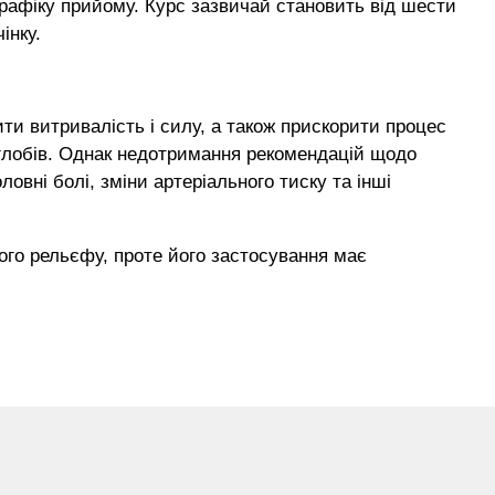
графіку прийому. Курс зазвичай становить від шести
інку.
ти витривалість і силу, а також прискорити процес
суглобів. Однак недотримання рекомендацій щодо
овні болі, зміни артеріального тиску та інші
ого рельєфу, проте його застосування має