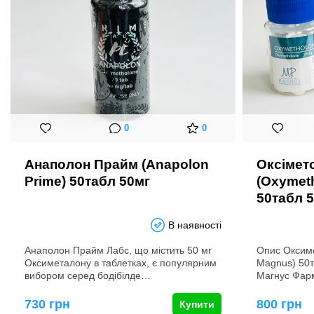
0
0
Анаполон Прайм (Anapolon
Оксімет
Prime) 50табл 50мг
(Oxymet
50табл 
В наявності
Анаполон Прайм Лабс, що містить 50 мг
Опис Оксим
Оксиметалону в таблетках, є популярним
Magnus) 50
вибором серед бодібілде…
Магнус Фар
730 грн
800 грн
Купити