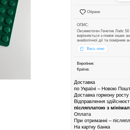
Обране
ОПИС:
Оксиметоген Генетик Лабс 50
вирізняється з-поміж інших а
анаболічної дії та помірним 
потужністю, а й відносною б
Весь опис
Виробник:
Країна:
Доставка
по Україні – Новою Пош
Доставка гормону росту
Відправлення здійснює
післяплатою з мініма
Оплата
При отриманні – післяп
На картку банка