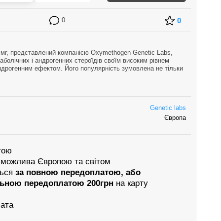
0
0
 мг, представлений компанією Oxymethogen Genetic Labs,
наболічних і андрогенних стероїдів своїм високим рівнем
андрогенним ефектом. Його популярність зумовлена не тільки
езпекою в засто…
Genetic labs
Європа
тою
 можлива Європою та світом
ться
за повною передоплатою, або
льною передоплатою 200грн
на карту
лата