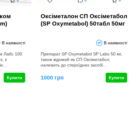
0
0
0
ком
Оксіметалон СП Оксіметабол
om)
(SP Oxymetabol) 50табл 50мг
В наявності
В наявності
м Лабс 100
Препарат SP Oxymetabol SP Labs 50 мг,
s, є
також відомий як СП Оксіметабол,
ніє…
належить до стероїдних засобі…
1000 грн
Купити
Купити