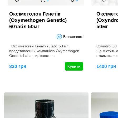
0
0
Оксіметолон Генетік
Оксімет
(Oxymethogen Genetic)
(Oxyndro
60табл 50мг
50мг
В наявності
Оксиметоген Генетик Лабс 50 мг,
Oxyndrol 50 
представлений компанією Oxymethogen
що містить 
Genetic Labs, вирізняєть…
оксиметало
830 грн
1400 грн
Купити