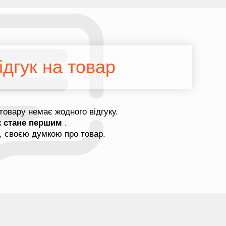
дгук на товар
товару немає жодного відгуку.
к
стане першим
.
, своєю думкою про товар.