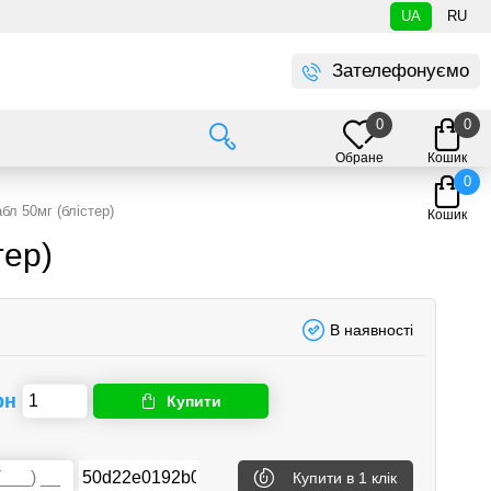
UA
RU
Зателефонуємо
0
0
Обране
Кошик
0
бл 50мг (блістер)
Кошик
тер)
В наявності
рн
Купити
Купити
в 1 клік