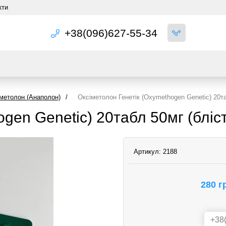
кти
+38(096)627-55-34
метолон (Анаполон)
/
Оксіметолон Генетік (Oxymethogen Genetic) 20та
gen Genetic) 20табл 50мг (бліс
Артикул:
2188
280 г