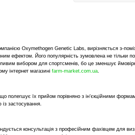
панією Oxymethogen Genetic Labs, вирізняється з-поміж
нним ефектом. Його популярність зумовлена не тільки по
бливим вибором для спортсменів, бо це зменшує ймовірн
ому інтернет магазині
farm-market.com.ua
.
 що полегшує їх прийом порівняно з ін’єкційними формам
ю із застосування.
ендується консультація з професійним фахівцем для виз