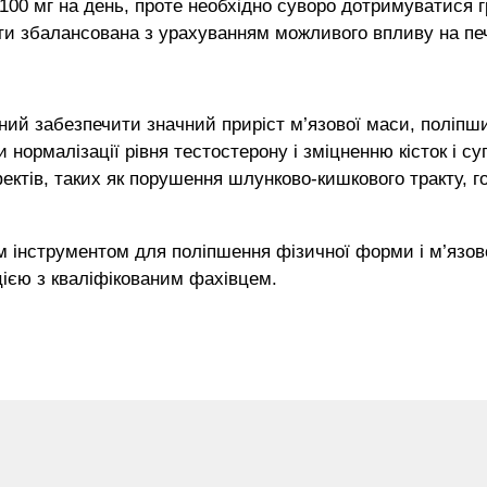
100 мг на день, проте необхідно суворо дотримуватися 
ти збалансована з урахуванням можливого впливу на печ
ний забезпечити значний приріст м’язової маси, поліпши
и нормалізації рівня тестостерону і зміцненню кісток і 
тів, таких як порушення шлунково-кишкового тракту, гол
м інструментом для поліпшення фізичної форми і м’язов
ією з кваліфікованим фахівцем.