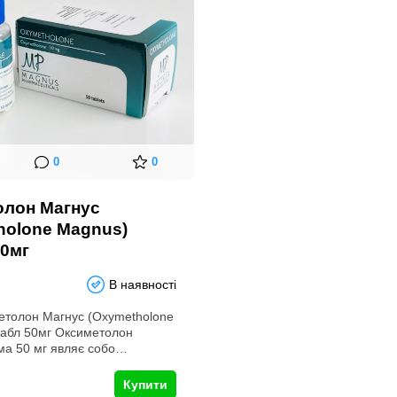
0
0
олон Магнус
holone Magnus)
50мг
В наявності
етолон Магнус (Oxymetholone
табл 50мг Оксиметолон
ма 50 мг являє собо…
Купити