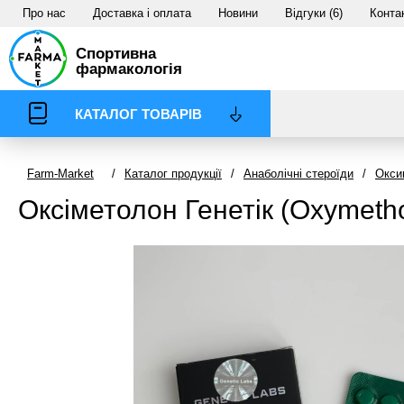
Про нас
Доставка і оплата
Новини
Відгуки (6)
Конта
Спортивна
фармакологія
КАТАЛОГ ТОВАРІВ
Farm-Market
/
Каталог продукції
/
Анаболічні стероїди
/
Окси
Оксіметолон Генетік (Oxymetho