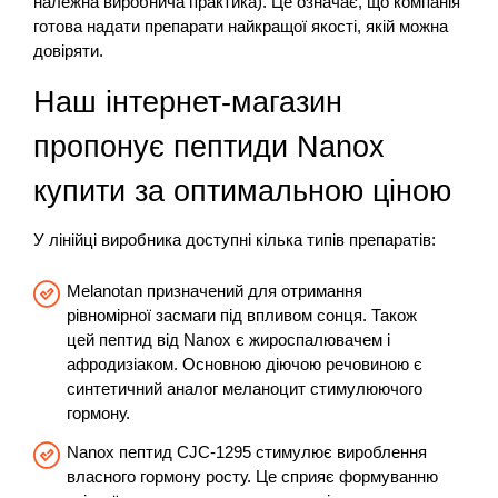
належна виробнича практика). Це означає, що компанія
готова надати препарати найкращої якості, якій можна
довіряти.
Наш інтернет-магазин
пропонує пептиди Nanox
купити за оптимальною ціною
У лінійці виробника доступні кілька типів препаратів:
Melanotan призначений для отримання
рівномірної засмаги під впливом сонця. Також
цей пептид від Nanox є жироспалювачем і
афродизіаком. Основною діючою речовиною є
синтетичний аналог меланоцит стимулюючого
гормону.
Nanox пептид CJC-1295 стимулює вироблення
власного гормону росту. Це сприяє формуванню