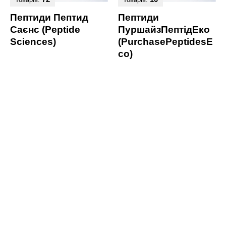
Пептиди Пептид
Пептиди
Саєнс (Peptide
ПуршайзПептідЕко
Sciences)
(PurchasePeptidesE
co)