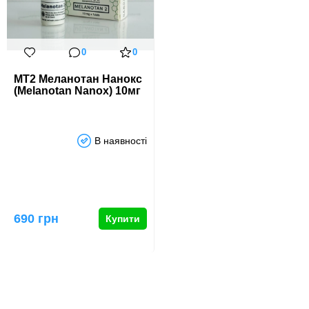
0
0
МТ2 Меланотан Нанокс
(Melanotan Nanox) 10мг
В наявності
690 грн
Купити