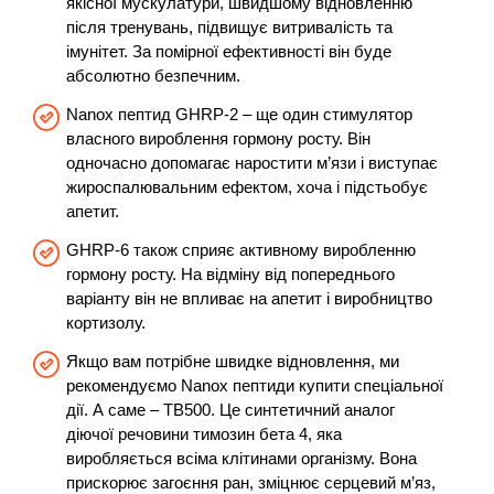
якісної мускулатури, швидшому відновленню
після тренувань, підвищує витривалість та
імунітет. За помірної ефективності він буде
абсолютно безпечним.
Nanox пептид GHRP-2 – ще один стимулятор
власного вироблення гормону росту. Він
одночасно допомагає наростити м’язи і виступає
жироспалювальним ефектом, хоча і підстьобує
апетит.
GHRP-6 також сприяє активному виробленню
гормону росту. На відміну від попереднього
варіанту він не впливає на апетит і виробництво
кортизолу.
Якщо вам потрібне швидке відновлення, ми
рекомендуємо Nanox пептиди купити спеціальної
дії. А саме – TB500. Це синтетичний аналог
діючої речовини тимозин бета 4, яка
виробляється всіма клітинами організму. Вона
прискорює загоєння ран, зміцнює серцевий м’яз,