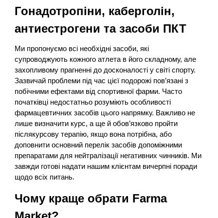
Гонадотропіни, каберголін,
антиестрогени та засоби ПКТ
Ми пропонуємо всі необхідні засоби, які
супроводжують кожного атлета в його складному, але
захопливому прагненні до досконалості у світі спорту.
Зазвичай проблеми під час цієї подорожі пов’язані з
побічними ефектами від спортивної фарми. Часто
початківці недостатньо розуміють особливості
фармацевтичних засобів цього напрямку. Важливо не
лише визначити курс, а ще й обов’язково пройти
післякурсову терапію, якщо вона потрібна, або
доповнити основний перелік засобів допоміжними
препаратами для нейтралізації негативних чинників. Ми
завжди готові надати нашим клієнтам вичерпні поради
щодо всіх питань.
Чому краще обрати Farma
Market?