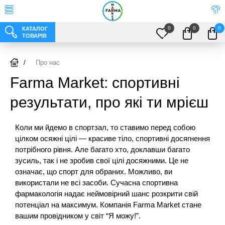
0
0
0
КАТАЛОГ
ТОВАРІВ
/
Про нас
Farma Market: спортивні
результати, про які ти мрієш
Коли ми йдемо в спортзал, то ставимо перед собою
цілком осяжні цілі — красиве тіло, спортивні досягнення
потрібного рівня. Але багато хто, доклавши багато
зусиль, так і не зробив свої цілі досяжними. Це не
означає, що спорт для обраних. Можливо, ви
використали не всі засоби. Сучасна спортивна
фармакологія надає неймовірний шанс розкрити свій
потенціал на максимум. Компанія Farma Market стане
вашим провідником у світ “Я можу!”.