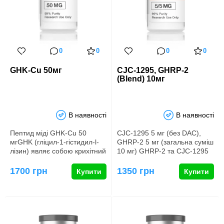
0
0
0
0
GHK-Cu 50мг
CJC-1295, GHRP-2
(Blend) 10мг
В наявності
В наявності
Пептид міді GHK-Cu 50
CJC-1295 5 мг (без DAC),
мгGHK (гліцил-1-гістидил-l-
GHRP-2 5 мг (загальна суміш
лізин) являє собою крихітний
10 мг) GHRP-2 та CJC-1295
білок, який природно м…
стимулюють два окремі…
1700 грн
1350 грн
Купити
Купити