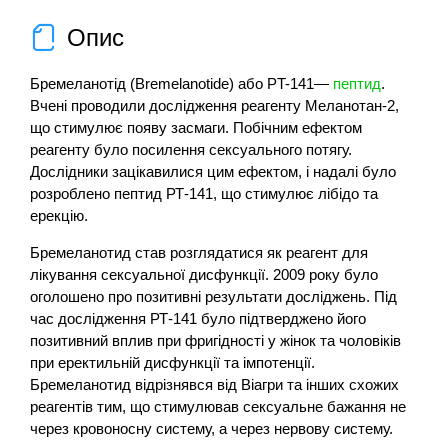
Опис
Бремеланотід (Bremelanotide) або PT-141—
пептид
.
Вчені проводили дослідження реагенту Меланотан-2,
що стимулює появу засмаги. Побічним ефектом
реагенту було посилення сексуального потягу.
Дослідники зацікавилися цим ефектом, і надалі було
розроблено пептид РТ-141, що стимулює лібідо та
ерекцію.
Бремеланотид став розглядатися як реагент для
лікування сексуальної дисфункції. 2009 року було
оголошено про позитивні результати досліджень. Під
час дослідження РТ-141 було підтверджено його
позитивний вплив при фригідності у жінок та чоловіків
при еректильній дисфункції та імпотенції.
Бремеланотид відрізнявся від Віагри та інших схожих
реагентів тим, що стимулював сексуальне бажання не
через кровоносну систему, а через нервову систему.