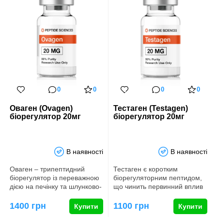
0
0
0
0
Оваген (Ovagen)
Тестаген (Testagen)
біорегулятор 20мг
біорегулятор 20мг
В наявності
В наявності
Оваген – трипептидний
Тестаген є коротким
біорегулятор із переважною
біорегуляторним пептидом,
дією на печінку та шлунково-
що чинить первинний вплив
кишковий тракт. Хоча до…
на гіпофіз і, в кінцевому пі…
1400 грн
1100 грн
Купити
Купити