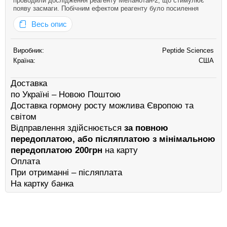
проводили дослідження реагенту Меланотан-2, що стимулює
появу засмаги. Побічним ефектом реагенту було посилення
сексуального потягу. Дослідники зацікавилися цим ефектом, і
Весь опис
надалі було розроблено пептид РТ-141, що стимулює лібідо та
ерекцію…
Виробник:
Peptide Sciences
Країна:
США
Доставка
по Україні – Новою Поштою
Доставка гормону росту можлива Європою та
світом
Відправлення здійснюється
за повною
передоплатою, або післяплатою з мінімальною
передоплатою 200грн
на карту
Оплата
При отриманні – післяплата
На картку банка