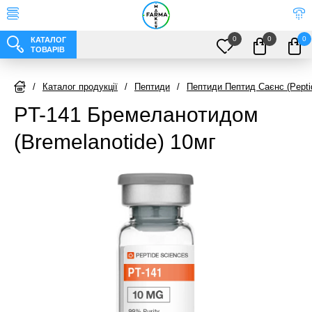
0
0
0
КАТАЛОГ
ТОВАРІВ
/
Каталог продукції
/
Пептиди
/
Пептиди Пептид Саєнс (Pepti
PT-141 Бремеланотидом
(Bremelanotide) 10мг