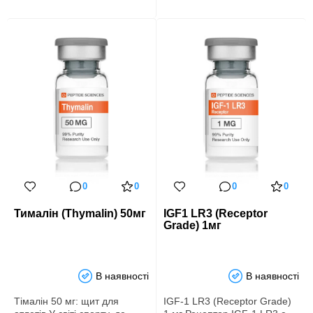
0
0
0
0
Тималін (Thymalin) 50мг
IGF1 LR3 (Receptor
Grade) 1мг
В наявності
В наявності
Тімалін 50 мг: щит для
IGF-1 LR3 (Receptor Grade)