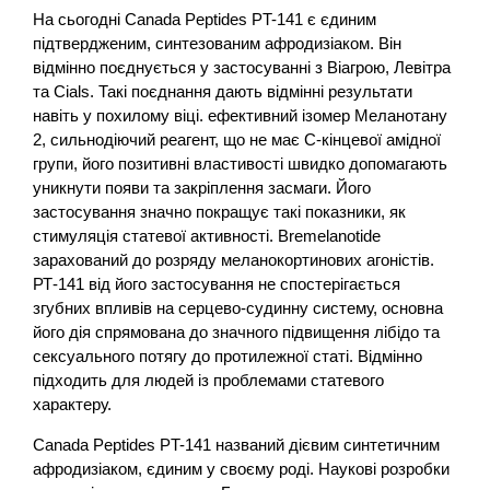
На сьогодні Canada Peptides PT-141 є єдиним
підтвердженим, синтезованим афродизіаком. Він
відмінно поєднується у застосуванні з Віагрою, Левітра
та Cials. Такі поєднання дають відмінні результати
навіть у похилому віці. ефективний ізомер Меланотану
2, сильнодіючий реагент, що не має С-кінцевої амідної
групи, його позитивні властивості швидко допомагають
уникнути появи та закріплення засмаги. Його
застосування значно покращує такі показники, як
стимуляція статевої активності. Bremelanotide
зарахований до розряду меланокортинових агоністів.
РТ-141 від його застосування не спостерігається
згубних впливів на серцево-судинну систему, основна
його дія спрямована до значного підвищення лібідо та
сексуального потягу до протилежної статі. Відмінно
підходить для людей із проблемами статевого
характеру.
Canada Peptides PT-141 названий дієвим синтетичним
афродизіаком, єдиним у своєму роді. Наукові розробки