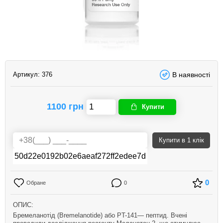
Артикул:
376
В наявності
1100 грн
Купити
Купити
в 1 клік
0
Обране
0
ОПИС:
Бремеланотід (Bremelanotide) або PT-141— пептид. Вчені