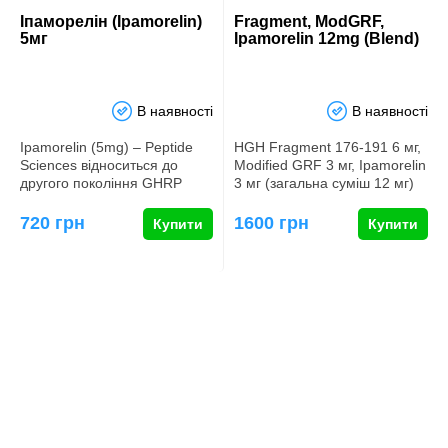
Іпаморелін (Ipamorelin)
Fragment, ModGRF,
5мг
Ipamorelin 12mg (Blend)
В наявності
В наявності
Ipamorelin (5mg) – Peptide
HGH Fragment 176-191 6 мг,
Sciences відноситься до
Modified GRF 3 мг, Ipamorelin
другого покоління GHRP
3 мг (загальна суміш 12 мг)
(гормону зростання
Дослідження по…
рилізин…
720 грн
1600 грн
Купити
Купити