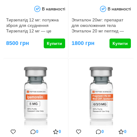
В наявності
В наявності
Тирзепатід 12 мг: потужна
Эпиталон 20мг: препарат
зброя для схуднення
для омоложения тела
Тирзепатід 12 мг — це
Эпиталон 20 мг пептид —
інноваційний препарат, як…
это синтетическое веществ…
8500 грн
1800 грн
Купити
Купити
0
0
0
0