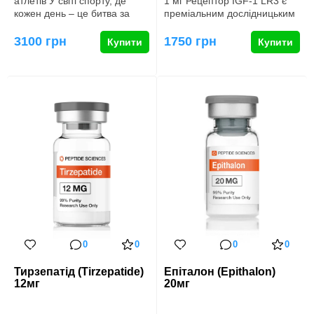
атлетів У світі спорту, де
1 мг Рецептор IGF-1 LR3 є
кожен день – це битва за
преміальним дослідницьким
перемогу, імунітет…
реагентом для викори…
3100 грн
1750 грн
Купити
Купити
0
0
0
0
Тирзепатід (Tirzepatide)
Епіталон (Epithalon)
12мг
20мг