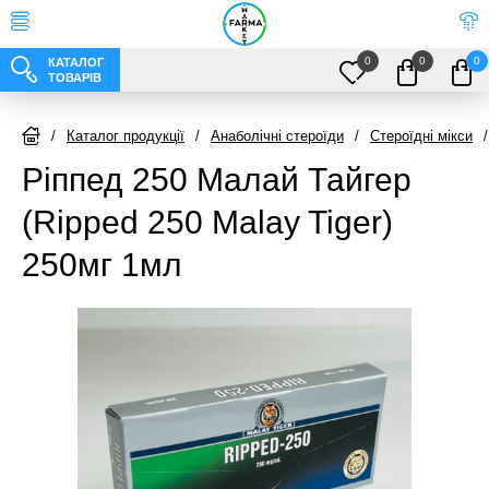
0
0
0
КАТАЛОГ
ТОВАРІВ
/
Каталог продукції
/
Анаболічні стероїди
/
Стероїдні мікси
/
Ріппед 250 Малай Тайгер
(Ripped 250 Malay Tiger)
250мг 1мл