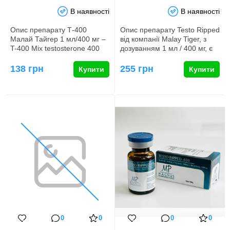
В наявності
В наявності
Опис препарату Т-400
Опис препарату Testo Ripped
Малай Тайгер 1 мл/400 мг –
від компанії Malay Tiger, з
T-400 Mix testosterone 400
дозуванням 1 мл / 400 мг, є
mg від Malay Tiger Препа…
сумішшю трьох по…
138 грн
255 грн
Купити
Купити
0
0
0
0