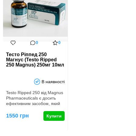
0
0
Тесто Ріппед 250
Магнус (Testo Ripped
250 Magnus) 250мг 10мл
В наявності
Testo Ripped 250 від Magnus
Pharmaceuticals є досить
ефективним засобом, який
завоював довіру багать…
1550 грн
Купити