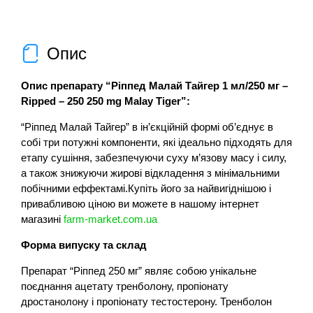
Опис
Опис препарату “Ріппед Малай Тайгер 1 мл/250 мг –
Ripped – 250 250 mg Malay Tiger”:
“Ріппед Малай Тайгер” в ін’єкційній формі об’єднує в
собі три потужні компоненти, які ідеально підходять для
етапу сушіння, забезпечуючи суху м’язову масу і силу,
а також знижуючи жирові відкладення з мінімальними
побічними еффектамі.Купіть його за найвигіднішою і
привабливою ціною ви можете в нашому інтернет
магазині
farm-market.com.ua
Форма випуску та склад
Препарат “Ріппед 250 мг” являє собою унікальне
поєднання ацетату тренболону, пропіонату
дростанолону і пропіонату тестостерону. Тренболон