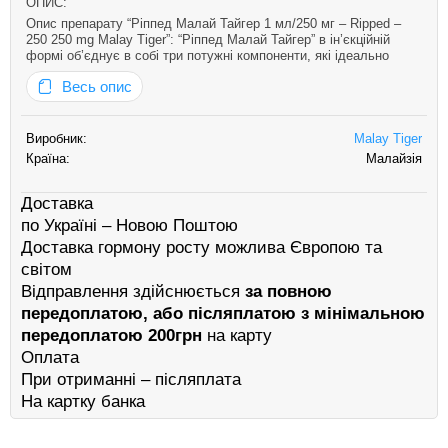
ОПИС:
Опис препарату “Ріппед Малай Тайгер 1 мл/250 мг – Ripped –
250 250 mg Malay Tiger”: “Ріппед Малай Тайгер” в ін’єкційній
формі об’єднує в собі три потужні компоненти, які ідеально
підходять для етапу сушіння, забезпечуючи суху м’язову масу і
Весь опис
силу, а також знижуючи жирові відкладення з мінімальними п…
Виробник:
Malay Tiger
Країна:
Малайзія
Доставка
по Україні – Новою Поштою
Доставка гормону росту можлива Європою та
світом
Відправлення здійснюється
за повною
передоплатою, або післяплатою з мінімальною
передоплатою 200грн
на карту
Оплата
При отриманні – післяплата
На картку банка