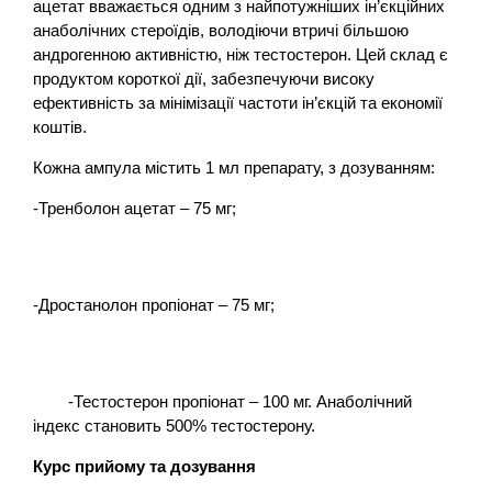
ацетат вважається одним з найпотужніших ін’єкційних
анаболічних стероїдів, володіючи втричі більшою
андрогенною активністю, ніж тестостерон. Цей склад є
продуктом короткої дії, забезпечуючи високу
ефективність за мінімізації частоти ін’єкцій та економії
коштів.
Кожна ампула містить 1 мл препарату, з дозуванням:
-Тренболон ацетат – 75 мг;
-Дростанолон пропіонат – 75 мг;
-Тестостерон пропіонат – 100 мг. Анаболічний
індекс становить 500% тестостерону.
Курс прийому та дозування