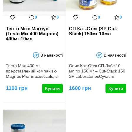
0
0
0
0
Тесто Мікс Магнус
СП Кат-Стек (SP Cut-
(Testo Mix 400 Magnus)
Stack) 150мг 10мл
400мг 10мл
В наявності
В наявності
Тесто Мікс 400 мг,
Опис Кат-Стек СП Лабс 10
представлений компанією
мл по 150 мг – Cut-Stack 150
Magnus Pharmaceuticals, є
SP LaboratoriesСучасні
сумішшю різних ефірів
спортсмени часто вдають…
тестостер…
1100 грн
1600 грн
Купити
Купити