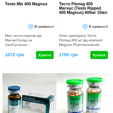
Testo Mix 400 Magnus
Тесто Ріппед 400
Магнус (Testo Ripped
400 Magnus) 400мг 10мл
В наявності
В наявності
Мікс тестостеронів від
Опис препарату Тесто
МагнусСклад на
Ріппед 400 мг від компанії
1млСустанон –
Magnus Pharmaceuticals,
250мгТестостерону енантат
також відомого як Testo
– 150мг
Ripp…
1072 грн
1750 грн
Купити
Купити