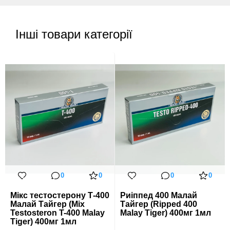
Інші товари категорії
0
0
0
0
Мікс тестостерону Т-400
Риіппед 400 Малай
Малай Тайгер (Mix
Тайгер (Ripped 400
Testosteron T-400 Malay
Malay Tiger) 400мг 1мл
Tiger) 400мг 1мл