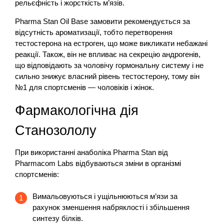
рельєфність і жорсткість м’язів.
Pharma Stan Oil Base замовити рекомендується за
відсутність ароматизації, тобто перетворення
тестостерона на естроген, що може викликати небажані
реакції. Також, він не впливає на секрецію андрогенів,
що відповідають за чоловічу гормональну систему і не
сильно знижує власний рівень тестостерону, тому він
№1 для спортсменів — чоловіків і жінок.
Фармакологічна дія
Станозололу
При використанні анаболіка Pharma Stan від
Pharmacom Labs відбуваються зміни в організмі
спортсменів:
Вимальовуються і ущільнюються м’язи за
рахунок зменшення набряклості і збільшення
синтезу білків.