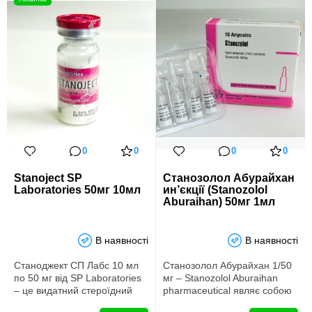
0
0
0
0
Stanoject SP
Станозолол Абурайхан
Laboratories 50мг 10мл
ин’єкції (Stanozolol
Aburaihan) 50мг 1мл
В наявності
В наявності
Станоджект СП Лабс 10 мл
Станозолол Абурайхан 1/50
по 50 мг від SP Laboratories
мг – Stanozolol Aburaihan
– це видатний стероїдний
pharmaceutical являє собою
препарат, широко відо…
анаболічний стероїд, …