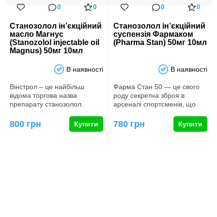
0
0
0
0
Станозолол ін’єкційний
Станозолол ін’єкційний
масло Магнус
суспензія Фармаком
(Stanozolol injectable oil
(Pharma Stan) 50мг 10мл
Magnus) 50мг 10мл
В наявності
В наявності
Вінстрол – це найбільш
Фарма Стан 50 — це свого
відома торгова назва
роду секретна зброя в
препарату станозолол.
арсеналі спортсменів, що
Станозолол – це похідне
прагнуть до ідеальної …
дигідротес…
800 грн
780 грн
Купити
Купити