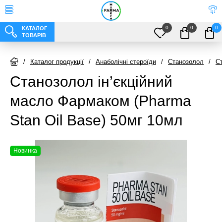
0
0
0
КАТАЛОГ
ТОВАРІВ
/
Каталог продукції
/
Анаболічні стероїди
/
Станозолол
/
Ст
Станозолол ін’єкційний
масло Фармаком (Pharma
Stan Oil Base) 50мг 10мл
Новинка