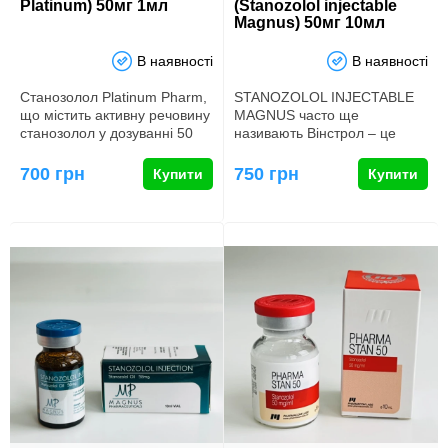
Platinum) 50мг 1мл
(Stanozolol injectable
Magnus) 50мг 10мл
В наявності
В наявності
Станозолол Platinum Pharm,
STANOZOLOL INJECTABLE
що містить активну речовину
MAGNUS часто ще
станозолол у дозуванні 50
називають Вінстрол – це
мг, є багатофункціо…
найпоширеніша торгова
назва препарату …
700 грн
750 грн
Купити
Купити