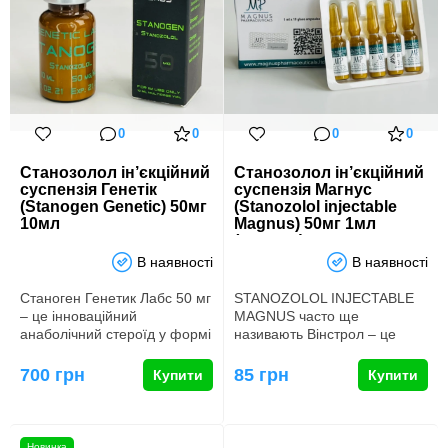
0
0
0
0
Станозолол ін’єкційний
Станозолол ін’єкційний
суспензія Генетік
суспензія Магнус
(Stanogen Genetic) 50мг
(Stanozolol injectable
10мл
Magnus) 50мг 1мл
(ампули)
В наявності
В наявності
Станоген Генетик Лабс 50 мг
STANOZOLOL INJECTABLE
– це інноваційний
MAGNUS часто ще
анаболічний стероїд у формі
називають Вінстрол – це
ін’єкцій, який завоював по…
найпоширеніша торгова
назва препарату …
700 грн
85 грн
Купити
Купити
Новинка