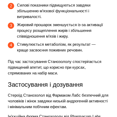
Силові показники підвищуються завдяки
збільшенню м’язової функціональності і
витривалості.
Жировий прошарок зменшується із-за активації
процесу розщеплення жирів і збільшення
співвідношення м’язів і жиру.
Стимулюється метаболізм, як результат —
краще засвоєння поживних речовин.
Під час застосування Станозололу спостерігається
підвищений апетит, що корисно при курсах,
спрямованих на набір маси.
Застосування і дозування
Стероїд Станозолол від Фармаком Лабс безпечний для
чоловіків і жінок завдяки низькій андрогенній активності
і мінімальним побічним ефектам.
Ін’єкційна форма Станозололу від Pharmacom Labs