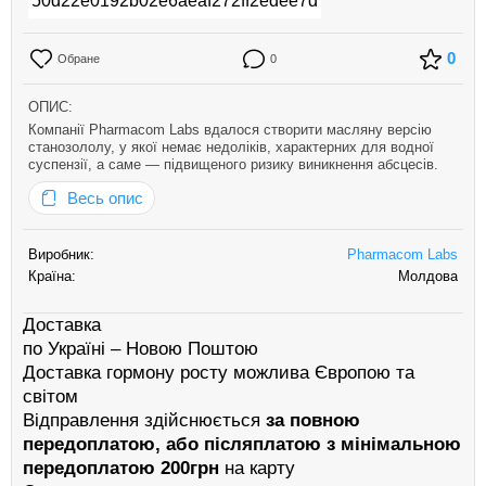
0
Обране
0
ОПИС:
Компанії Pharmacom Labs вдалося створити масляну версію
станозололу, у якої немає недоліків, характерних для водної
суспензії, а саме — підвищеного ризику виникнення абсцесів.
Препарат повністю сумісний для внутрішньом’язових ін’єкцій з
Весь опис
іншими стероїдами на масляній основі при змішуванні в одн…
Виробник:
Pharmacom Labs
Країна:
Молдова
Доставка
по Україні – Новою Поштою
Доставка гормону росту можлива Європою та
світом
Відправлення здійснюється
за повною
передоплатою, або післяплатою з мінімальною
передоплатою 200грн
на карту