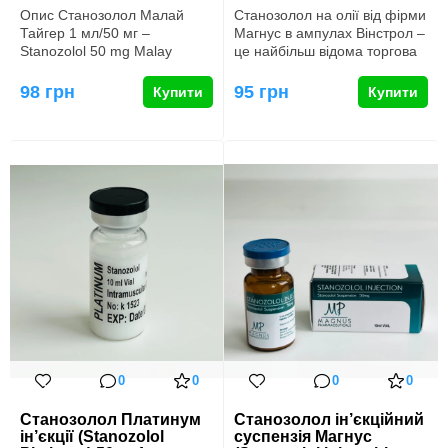
Опис Станозолол Малай
Станозолол на олії від фірми
Тайгер 1 мл/50 мг –
Магнус в ампулах Вінстрол –
Stanozolol 50 mg Malay
це найбільш відома торгова
TigerStanozolol 50 mg ін’єкції
назва препарату …
є си…
98 грн
95 грн
Купити
Купити
0
0
0
0
Станозолол Платинум
Станозолол ін’єкційний
ін’єкції (Stanozolol
суспензія Магнус