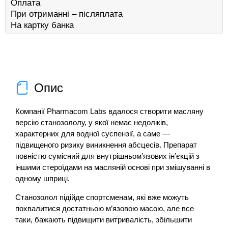
Оплата
При отриманні – післяплата
На картку банка
Опис
Компанії Pharmacom Labs вдалося створити масляну
версію станозололу, у якої немає недоліків,
характерних для водної суспензії, а саме —
підвищеного ризику виникнення абсцесів. Препарат
повністю сумісний для внутрішньом’язових ін’єкцій з
іншими стероїдами на масляній основі при змішуванні в
одному шприці.
Станозолол підійде спортсменам, які вже можуть
похвалитися достатньою м’язовою масою, але все
таки, бажають підвищити витривалість, збільшити