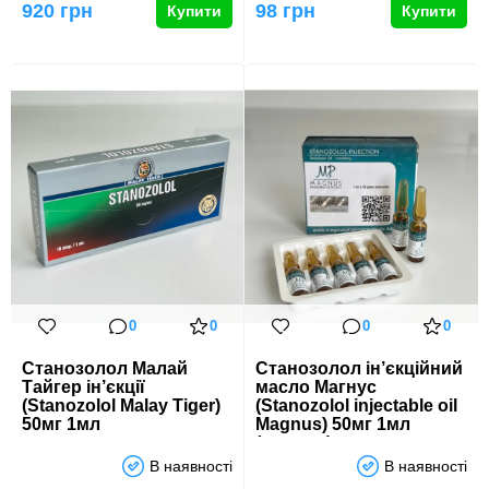
920 грн
98 грн
Купити
Купити
0
0
0
0
Станозолол Малай
Станозолол ін’єкційний
Тайгер ін’єкції
масло Магнус
(Stanozolol Malay Tiger)
(Stanozolol injectable oil
50мг 1мл
Magnus) 50мг 1мл
(ампули)
В наявності
В наявності