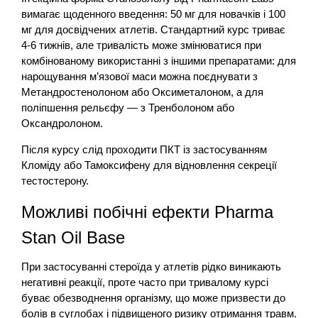
вимагає щоденного введення: 50 мг для новачків і 100
мг для досвідчених атлетів. Стандартний курс триває
4-6 тижнів, але тривалість може змінюватися при
комбінованому використанні з іншими препаратами: для
нарощування м’язової маси можна поєднувати з
Метандростенолоном або Оксиметалоном, а для
поліпшення рельєфу — з Тренболоном або
Оксандролоном.
Після курсу слід проходити ПКТ із застосуванням
Кломіду або Тамоксифену для відновлення секреції
тестостерону.
Можливі побічні ефекти Pharma
Stan Oil Base
При застосуванні стероїда у атлетів рідко виникають
негативні реакції, проте часто при тривалому курсі
буває обезводнення організму, що може призвести до
болів в суглобах і підвищеного ризику отримання травм.