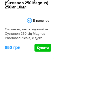
(Sustanon 250 Magnus)
250мг 10мл
В наявності
Сустанон, також відомий як
Сустанон 250 від Magnus
Pharmaceuticals, є дуже
популярним серед
бодібілд…
850 грн
Купити