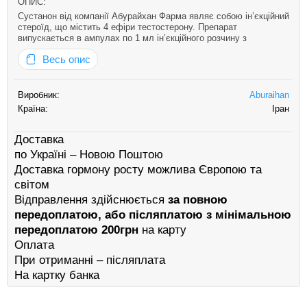
ОПИС:
Сустанон від компанії Абурайхан Фарма являє собою ін’єкційний
стероїд, що містить 4 ефіри тестостерону. Препарат
випускається в ампулах по 1 мл ін’єкційного розчину з
дозуванням активного компонента 250 мг. Спочатку розроблений
Весь опис
для гормональної замісної терапії, зараз його активно
використовують у с…
Виробник:
Aburaihan
Країна:
Іран
Доставка
по Україні – Новою Поштою
Доставка гормону росту можлива Європою та
світом
Відправлення здійснюється
за повною
передоплатою, або післяплатою з мінімальною
передоплатою 200грн
на карту
Оплата
При отриманні – післяплата
На картку банка