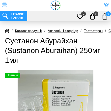
0
0
0
КАТАЛОГ
ТОВАРІВ
/
Каталог продукції
/
Анаболічні стероїди
/
Тестостерон
/
С
Сустанон Абурайхан
(Sustanon Aburaihan) 250мг
1мл
Новинка