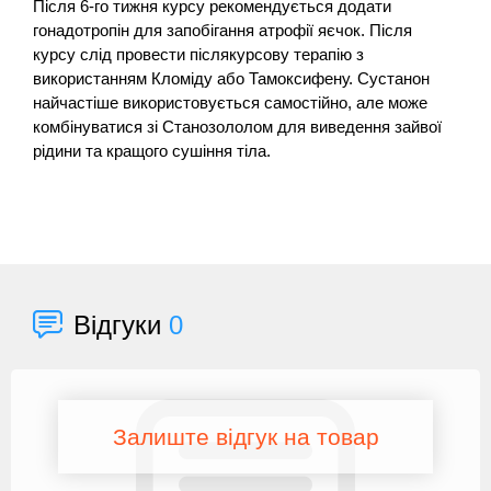
Після 6-го тижня курсу рекомендується додати
гонадотропін для запобігання атрофії яєчок. Після
курсу слід провести післякурсову терапію з
використанням Кломіду або Тамоксифену. Сустанон
найчастіше використовується самостійно, але може
комбінуватися зі Станозололом для виведення зайвої
рідини та кращого сушіння тіла.
Відгуки
0
Залиште відгук на товар