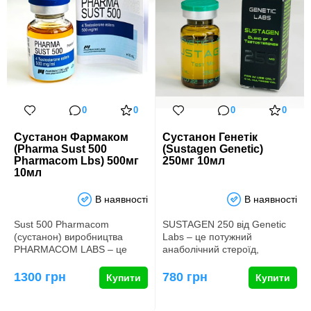
0
0
0
0
Сустанон Фармаком
Сустанон Генетік
(Pharma Sust 500
(Sustagen Genetic)
Pharmacom Lbs) 500мг
250мг 10мл
10мл
В наявності
В наявності
Sust 500 Pharmacom
SUSTAGEN 250 від Genetic
(сустанон) виробництва
Labs – це потужний
PHARMACOM LABS – це
анаболічний стероїд,
анаболічний стероїд,
відомий своєю тривалою
представлений у в…
дією. Виробл…
1300 грн
780 грн
Купити
Купити