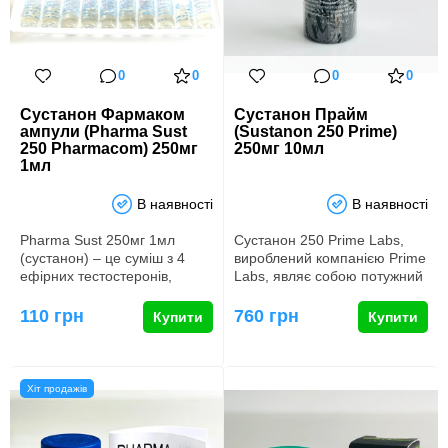
0
0
0
0
Сустанон Фармаком
Сустанон Прайм
ампули (Pharma Sust
(Sustanon 250 Prime)
250 Pharmacom) 250мг
250мг 10мл
1мл
В наявності
В наявності
Pharma Sust 250мг 1мл
Сустанон 250 Prime Labs,
(сустанон) – це суміш з 4
вироблений компанією Prime
ефірних тестостеронів,
Labs, являє собою потужний
вироблена компанією
анаболічний стероїд, …
PHARMACOM…
110 грн
760 грн
Купити
Купити
Хіт продажів