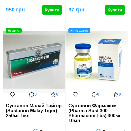
…
тестостеронів, створену для
заб…
950 грн
97 грн
Купити
Купити
Новинка
Хіт продажів
0
0
0
0
Сустанон Малай Тайгер
Сустанон Фармаком
(Sustanon Malay Tiger)
(Pharma Sust 300
250мг 1мл
Pharmacom Lbs) 300мг
10мл