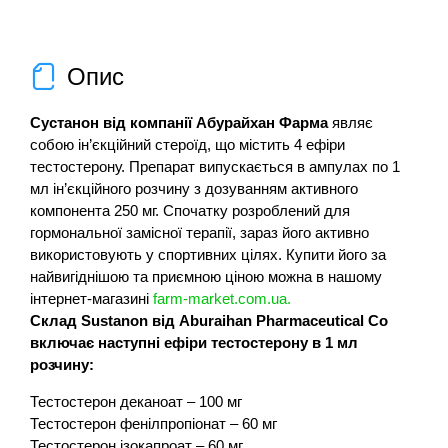
Опис
Сустанон від компанії Абурайхан Фарма
являє
собою ін’єкційний стероїд, що містить 4 ефіри
тестостерону. Препарат випускається в ампулах по 1
мл ін’єкційного розчину з дозуванням активного
компонента 250 мг. Спочатку розроблений для
гормональної замісної терапії, зараз його активно
використовують у спортивних цілях. Купити його за
найвигіднішою та приємною ціною можна в нашому
інтернет-магазині
farm-market.com.ua.
Склад Sustanon від Aburaihan Pharmaceutical Co
включає наступні ефіри тестостерону в 1 мл
розчину:
Тестостерон деканоат – 100 мг
Тестостерон фенілпропіонат – 60 мг
Тестостерон ізокапроат – 60 мг