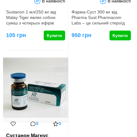
В наявності
В наявності
Sustanon 1 мл/250 мг від
Фарма-Суст 300 мг від
Malay Tiger являє собою
Pharma Sust Pharmacom
суміш з чотирьох ефірів
Labs – це сильний стероїд
тестостерону, розроблену
тривалої дії, який містить
дл…
тес…
105 грн
950 грн
Купити
Купити
0
0
Сустанон Магнус