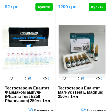
Pharmaceutical Co.
довготривалим стероїдом,
Інформаці…
розро…
92 грн
1200 грн
Купити
Купити
0
0
0
0
Тестостерону Енантат
Тестостерон Енантат
Фармаком ампули
Магнус (Test E Magnus)
(Pharma Test E250
250мг 1мл
Pharmacom) 250мг 1мл
В наявності
В наявності