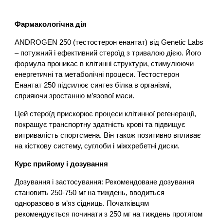
Фармакологічна дія
ANDROGEN 250 (тестостерон енантат) від Genetic Labs
– потужний і ефективний стероїд з тривалою дією. Його
формула проникає в клітинні структури, стимулюючи
енергетичні та метаболічні процеси. Тестостерон
Енантат 250 підсилює синтез білка в організмі,
сприяючи зростанню м’язової маси.
Цей стероїд прискорює процеси клітинної регенерації,
покращує транспортну здатність крові та підвищує
витривалість спортсмена. Він також позитивно впливає
на кісткову систему, суглоби і міжхребетні диски.
Курс прийому і дозування
Дозування і застосування: Рекомендоване дозування
становить 250-750 мг на тиждень, вводиться
одноразово в м’яз сідниць. Початківцям
рекомендується починати з 250 мг на тиждень протягом