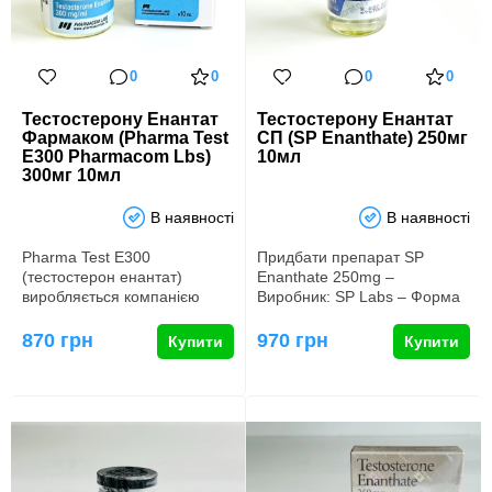
0
0
0
0
Тестостерону Енантат
Тестостерону Енантат
Фармаком (Pharma Test
СП (SP Enanthate) 250мг
E300 Pharmacom Lbs)
10мл
300мг 10мл
В наявності
В наявності
Pharma Test E300
Придбати препарат SP
(тестостерон енантат)
Enanthate 250mg –
виробляється компанією
Виробник: SP Labs – Форма
Pharmacom Labs з Молдови і
випуску: флакон для ін’єкцій
є популярни…
– Т…
870 грн
970 грн
Купити
Купити