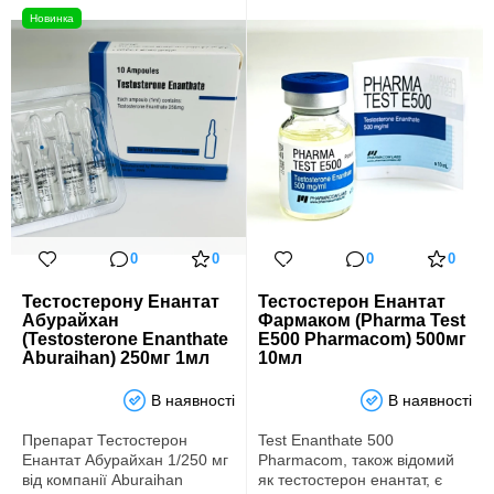
Новинка
0
0
0
0
Тестостерону Енантат
Тестостерон Енантат
Абурайхан
Фармаком (Pharma Test
(Testosterone Enanthate
E500 Pharmacom) 500мг
Aburaihan) 250мг 1мл
10мл
В наявності
В наявності
Препарат Тестостерон
Test Enanthate 500
Енантат Абурайхан 1/250 мг
Pharmacom, також відомий
від компанії Aburaihan
як тестостерон енантат, є