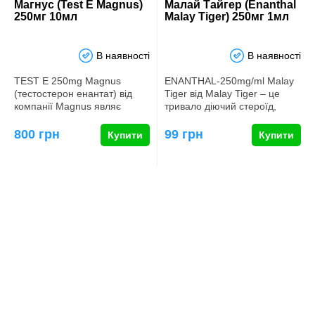
Магнус (Test E Magnus)
Малай Тайгер (Enanthal
250мг 10мл
Malay Tiger) 250мг 1мл
В наявності
В наявності
TEST E 250mg Magnus
ENANTHAL-250mg/ml Malay
(тестостерон енантат) від
Tiger від Malay Tiger – це
компанії Magnus являє
тривало діючий стероїд,
собою стероїд з тривалою
створений для спортсменів…
дією, р…
800 грн
99 грн
Купити
Купити