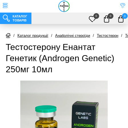
0
0
0
КАТАЛОГ
ТОВАРІВ
/
Каталог продукції
/
Анаболічні стероїди
/
Тестостерон
/
Т
Тестостерону Енантат
Генетик (Androgen Genetic)
250мг 10мл