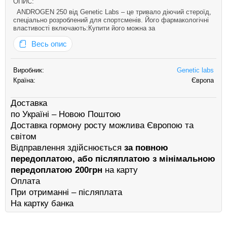
ОПИС:
ANDROGEN 250 від Genetic Labs – це тривало діючий стероїд,
спеціально розроблений для спортсменів. Його фармакологічні
властивості включають:Купити його можна за
найпривабливішою і приємною ціною можна в нашому інтернет
Весь опис
магазане farm-market.com.ua 1.Виробник: Genetic
Labs2.Лікарська форма: …
Виробник:
Genetic labs
Країна:
Європа
Доставка
по Україні – Новою Поштою
Доставка гормону росту можлива Європою та
світом
Відправлення здійснюється
за повною
передоплатою, або післяплатою з мінімальною
передоплатою 200грн
на карту
Оплата
При отриманні – післяплата
На картку банка