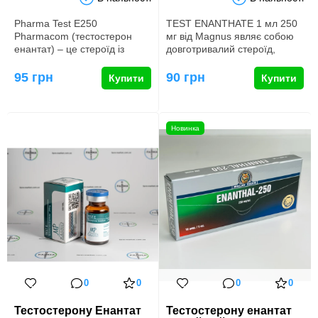
Pharma Test E250
TEST ENANTHATE 1 мл 250
Pharmacom (тестостерон
мг від Magnus являє собою
енантат) – це стероїд із
довготривалий стероїд,
тривалою дією, вироблений
спеціально розроблений для
компанією…
…
95 грн
90 грн
Купити
Купити
Новинка
0
0
0
0
Тестостерону Енантат
Тестостерону енантат