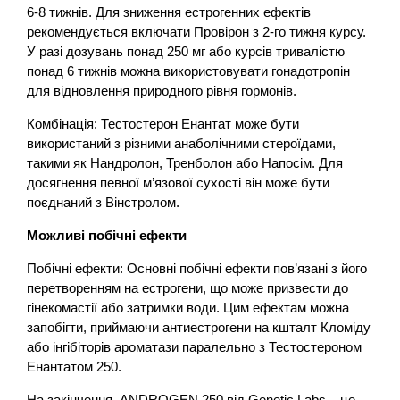
6-8 тижнів. Для зниження естрогенних ефектів
рекомендується включати Провірон з 2-го тижня курсу.
У разі дозувань понад 250 мг або курсів тривалістю
понад 6 тижнів можна використовувати гонадотропін
для відновлення природного рівня гормонів.
Комбінація: Тестостерон Енантат може бути
використаний з різними анаболічними стероїдами,
такими як Нандролон, Тренболон або Напосім. Для
досягнення певної м’язової сухості він може бути
поєднаний з Вінстролом.
Можливі побічні ефекти
Побічні ефекти: Основні побічні ефекти пов’язані з його
перетворенням на естрогени, що може призвести до
гінекомастії або затримки води. Цим ефектам можна
запобігти, приймаючи антиестрогени на кшталт Кломіду
або інгібіторів ароматази паралельно з Тестостероном
Енантатом 250.
На закінчення, ANDROGEN 250 від Genetic Labs – це