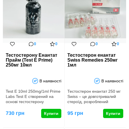
0
0
0
0
Тестостерону Енантат
Тестостерон енантат
Прайм (Test E Prime)
Swiss Remedies 250мг
250мг 10мл
1мл
В наявності
В наявності
Test E 10ml 250mg/1ml Prime
Тестостерон енантат 250 мг
Labs Test E створений на
Swiss – це довготривалий
основі тестостерону
стероїд, розроблений
енантату. Ця речовина
компанією Swiss Remedies
воло…
як…
730 грн
95 грн
Купити
Купити