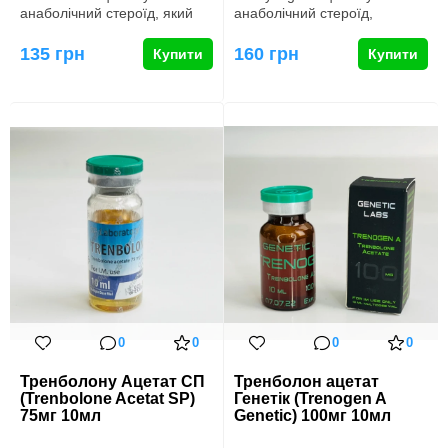
анаболічний стероїд, який
анаболічний стероїд,
відомий своєю зда…
розроблений для значного
збіл…
135 грн
160 грн
Купити
Купити
0
0
0
0
Тренболону Ацетат СП
Тренболон ацетат
(Trenbolone Acetat SP)
Генетік (Trenogen A
75мг 10мл
Genetic) 100мг 10мл