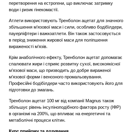
перетворення на естрогени, що виключає затримку
води і ризик гінекомастії.
Атлети використовують Тренболон ацетат для значного
збільшення м’язової маси і сили, особливо бодібілдери,
пауерліфтери і важкоатлети. Він також застосовується
в період зниження жирової маси для поліпшення
вираженості м’язів.
Крім анаболічного ефекту, Тренболон ацетат допомагає
спалювати жири і сприяє розвитку сухої, високоякісної
м’язової маси, що призводить до добре вираженої
м’язової форми і венозного промальовування.
Професійні бодібілдери часто використовують його для
підготовки до змагань.
Тренболон ацетат 100 мг від компанії Magnus також
збільшує рівень інсуліноподібного фактора росту (ІФР)
в організмі на 200%, що впливає на енергетичні та
метаболічні процеси клітин.
Курс прийому та дозування