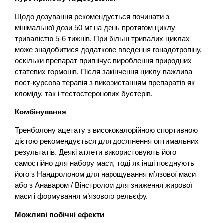
Щодо дозування рекомендується починати з
мінімальної дози 50 мг на день протягом циклу
тривалістю 5-6 тижнів. При більш тривалих циклах
може знадобитися додаткове введення гонадотропіну,
оскільки препарат пригнічує вироблення природних
статевих гормонів. Після закінчення циклу важлива
пост-курсова терапія з використанням препаратів як
кломіду, так і тестостеронових бустерів.
Комбінування
Тренболону ацетату з висококалорійною спортивною
дієтою рекомендується для досягнення оптимальних
результатів. Деякі атлети використовують його
самостійно для набору маси, тоді як інші поєднують
його з Нандролоном для нарощування м’язової маси
або з Анаваром / Вінстролом для зниження жирової
маси і формування м’язового рельєфу.
Можливі побічні ефекти