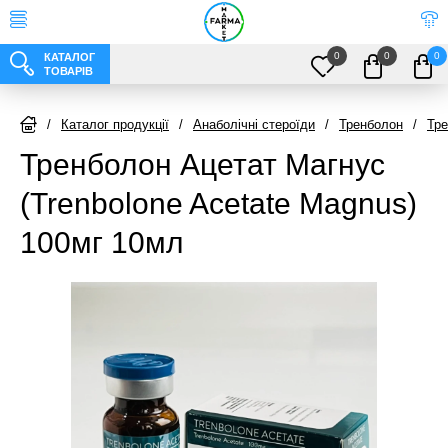
0
0
0
КАТАЛОГ
ТОВАРІВ
/
Каталог продукції
/
Анаболічні стероїди
/
Тренболон
/
Тре
Тренболон Ацетат Магнус
(Trenbolone Acetate Magnus)
100мг 10мл