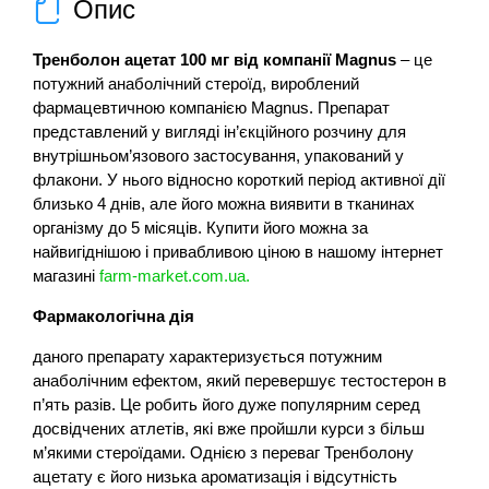
Опис
Тренболон ацетат 100 мг від компанії Magnus
– це
потужний анаболічний стероїд, вироблений
фармацевтичною компанією Magnus. Препарат
представлений у вигляді ін’єкційного розчину для
внутрішньом’язового застосування, упакований у
флакони. У нього відносно короткий період активної дії
близько 4 днів, але його можна виявити в тканинах
організму до 5 місяців. Купити його можна за
найвигіднішою і привабливою ціною в нашому інтернет
магазині
farm-market.com.ua.
Фармакологічна дія
даного препарату характеризується потужним
анаболічним ефектом, який перевершує тестостерон в
п’ять разів. Це робить його дуже популярним серед
досвідчених атлетів, які вже пройшли курси з більш
м’якими стероїдами. Однією з переваг Тренболону
ацетату є його низька ароматизація і відсутність