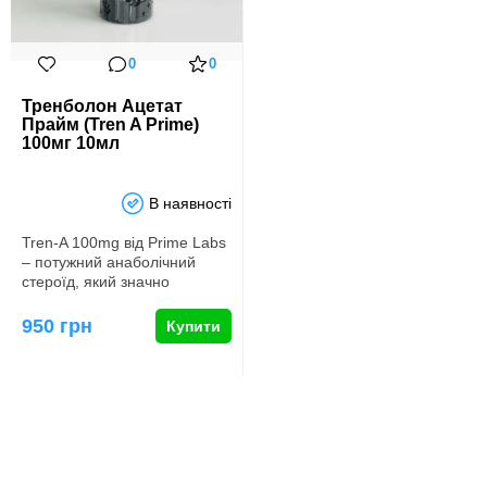
0
0
Тренболон Ацетат
Прайм (Tren A Prime)
100мг 10мл
В наявності
Tren-A 100mg від Prime Labs
– потужний анаболічний
стероїд, який значно
збільшує м’язову масу і
силу…
950 грн
Купити