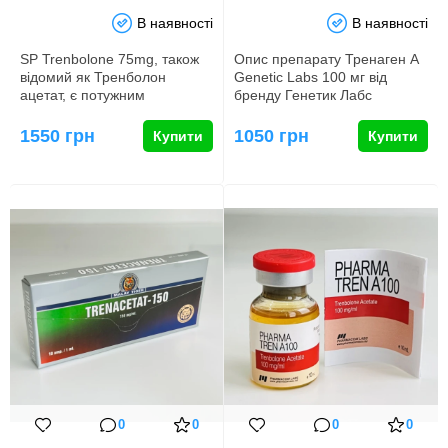
В наявності
В наявності
SP Trenbolone 75mg, також
Опис препарату Тренаген А
відомий як Тренболон
Genetic Labs 100 мг від
ацетат, є потужним
бренду Генетик Лабс
анаболічним стероїдом,
користується великою
виробленим …
популярні…
1550 грн
1050 грн
Купити
Купити
0
0
0
0