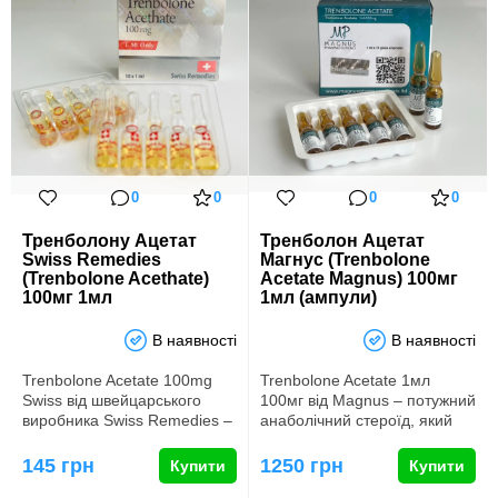
0
0
0
0
Тренболону Ацетат
Тренболон Ацетат
Swiss Remedies
Магнус (Trenbolone
(Trenbolone Acethate)
Acetate Magnus) 100мг
100мг 1мл
1мл (ампули)
В наявності
В наявності
Trenbolone Acetate 100mg
Trenbolone Acetate 1мл
Swiss від швейцарського
100мг від Magnus – потужний
виробника Swiss Remedies –
анаболічний стероїд, який
потужний анаболічний сте…
широко використовується…
145 грн
1250 грн
Купити
Купити