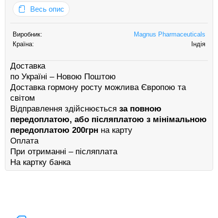
для внутрішньом’язового застосування, упакований у флакони.
Весь опис
У нього відносно короткий період активної дії близько 4 днів, а…
Виробник:
Magnus Pharmaceuticals
Країна:
Індія
Доставка
по Україні – Новою Поштою
Доставка гормону росту можлива Європою та
світом
Відправлення здійснюється
за повною
передоплатою, або післяплатою з мінімальною
передоплатою 200грн
на карту
Оплата
При отриманні – післяплата
На картку банка