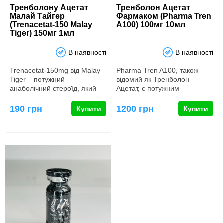
Тренболону Ацетат
Тренболон Ацетат
Малай Тайгер
Фармаком (Pharma Tren
(Trenacetat-150 Malay
A100) 100мг 10мл
Tiger) 150мг 1мл
В наявності
В наявності
Trenacetat-150mg від Malay
Pharma Tren A100, також
Tiger – потужний
відомий як Тренболон
анаболічний стероїд, який
Ацетат, є потужним
відомий своєю здатністю
анаболічним стероїдом, який
значно…
в основн…
190 грн
1200 грн
Купити
Купити