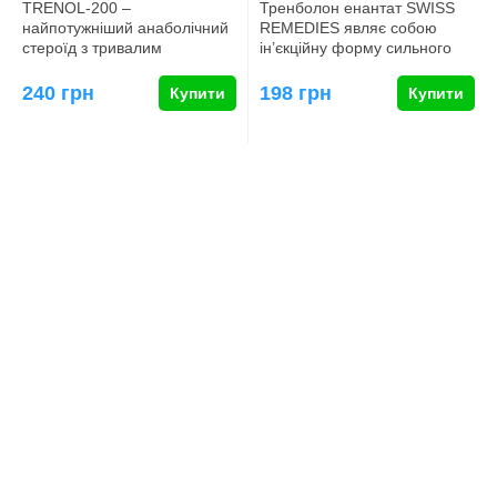
TRENOL-200 –
Тренболон енантат SWISS
найпотужніший анаболічний
REMEDIES являє собою
стероїд з тривалим
ін’єкційну форму сильного
вивільненням, який часто
анаболічного стероїду
використовується …
тренбол…
240 грн
198 грн
Купити
Купити