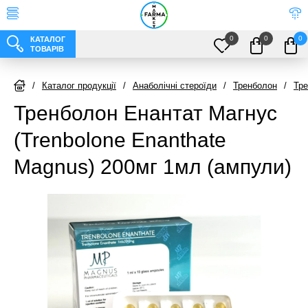
0
0
0
КАТАЛОГ
ТОВАРІВ
/
Каталог продукції
/
Анаболічні стероїди
/
Тренболон
/
Тре
Тренболон Енантат Магнус
(Trenbolone Enanthate
Magnus) 200мг 1мл (ампули)