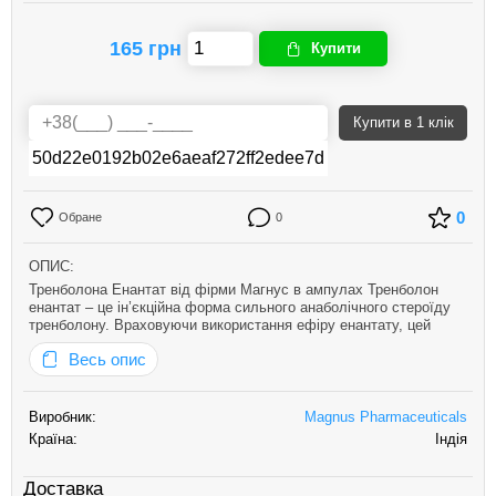
165 грн
Купити
Купити
в 1 клік
0
Обране
0
ОПИС:
Тренболона Енантат від фірми Магнус в ампулах Тренболон
енантат – це ін’єкційна форма сильного анаболічного стероїду
тренболону. Враховуючи використання ефіру енантату, цей
препарат має практично ідентичну фармакокінетику з
Весь опис
тестостероном енантатом, забезпечуючи пікове вивільнення
стероїду прот…
Виробник:
Magnus Pharmaceuticals
Країна:
Індія
Доставка