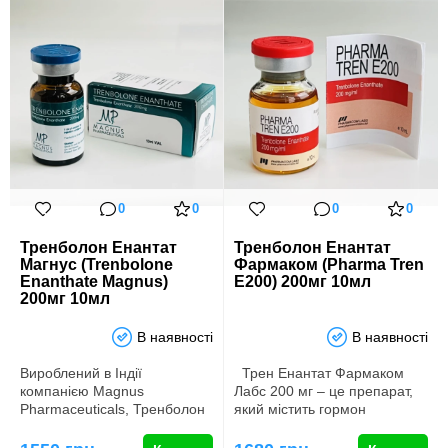
0
0
0
0
Тренболон Енантат
Тренболон Енантат
Магнус (Trenbolone
Фармаком (Pharma Tren
Enanthate Magnus)
E200) 200мг 10мл
200мг 10мл
В наявності
В наявності
Вироблений в Індії
Трен Енантат Фармаком
компанією Magnus
Лабс 200 мг – це препарат,
Pharmaceuticals, Тренболон
який містить гормон
Енантат Магнус Фарма 200
тренболон, широко викор…
мг, являє со…