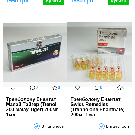
1550 грн
1680 грн
Купити
Купити
0
0
0
0
Тренболону Енантат
Тренболону Енантат
Малай Тайгер (Trenol-
Swiss Remedies
200 Malay Tiger) 200мг
(Trenbolone Enanthate)
1мл
200мг 1мл
В наявності
В наявності