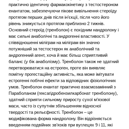
практично ідентичну фармакокінетику з тестостероном
енантатом, забезпечуючи пікове вивільнення стероїду
протягом перших днів після ін’єкції, після чого його
рівень знижується протягом приблизно 2 тижнів.
Основний стероїд (тренболон) є похідним нандролону і
має сильні анаболічні та андрогенні властивості. У
співвідношенні міліграм на міліграм він значно
потужніший за тестостерон як анаболічний та
андрогенний агент, хоча й має більш сприятливий
баланс (у бік анаболізму). Тренболон також не здатний
перетворюватися на естроген, проте він виявляє
помітну прогестаційну активність, яка може імітувати
естрогенні побічні ефекти за відповідних фізіологічних
умов. Тренболон енантат практично взаємозамінний з
Параболаном (гексагідробензилкарбонат тренболону),
здатний сприяти сильному приросту сухої м’язової
маси, часто із супутнім збільшенням відносної
твердості та рельєфності. Тренболон – це
модифікована форма нандролону. Він відрізняється
введенням подвійних зв’язків при вуглецях 9 і 11, які