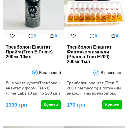
0
0
0
0
Тренболон Енантат
Тренболон Енантат
Прайм (Tren E Prime)
Фармаком ампули
200мг 10мл
(Pharma Tren E200)
200мг 1мл
В наявності
В наявності
Ви можете купитиТренболон
Тренболон енантат (Tren E
енантат у формі Tren E
200 Pharmacom) є потужним
Prime Labs 10 мл по 200 мг в
анаболічним препаратом,
нашому інтернет магази…
широко використовуваним …
1300 грн
170 грн
Купити
Купити