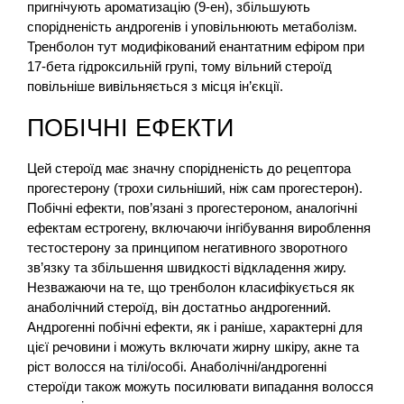
пригнічують ароматизацію (9-ен), збільшують
спорідненість андрогенів і уповільнюють метаболізм.
Тренболон тут модифікований енантатним ефіром при
17-бета гідроксильній групі, тому вільний стероїд
повільніше вивільняється з місця ін’єкції.
ПОБІЧНІ ЕФЕКТИ
Цей стероїд має значну спорідненість до рецептора
прогестерону (трохи сильніший, ніж сам прогестерон).
Побічні ефекти, пов’язані з прогестероном, аналогічні
ефектам естрогену, включаючи інгібування вироблення
тестостерону за принципом негативного зворотного
зв’язку та збільшення швидкості відкладення жиру.
Незважаючи на те, що тренболон класифікується як
анаболічний стероїд, він достатньо андрогенний.
Андрогенні побічні ефекти, як і раніше, характерні для
цієї речовини і можуть включати жирну шкіру, акне та
ріст волосся на тілі/особі. Анаболічні/андрогенні
стероїди також можуть посилювати випадання волосся